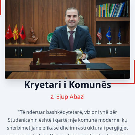
Kryetari i Komunës
z. Ejup Abazi
"Të nderuar bashkëqytetarë, vizioni ynë për
Studeniçanin është i qartë: një komunë moderne, ku
shërbimet janë efikase dhe infrastruktura i përgjigjet