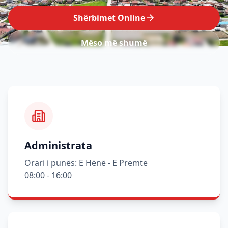
Shërbimet Online
Mëso më shumë
Administrata
Orari i punës: E Hënë - E Premte
08:00 - 16:00