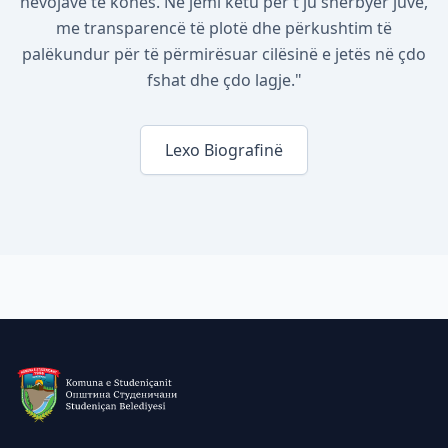
nevojave të kohës. Ne jemi këtu për t'ju shërbyer juve,
me transparencë të plotë dhe përkushtim të
palëkundur për të përmirësuar cilësinë e jetës në çdo
fshat dhe çdo lagje."
Lexo Biografinë