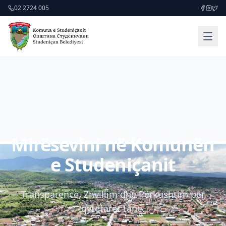
02 2724 005
Mirësevini në Komunën
e Studeniçanit
Transparencë, Zhvillim dhe Përkushtim për
qytetarët tanë.