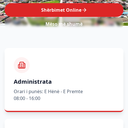
Shërbimet Online
Mëso më shumë
Administrata
Orari i punës: E Hënë - E Premte
08:00 - 16:00