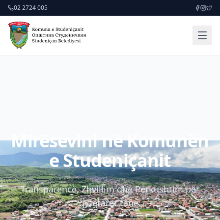
02 2724 005
Mirësevini në Komunën
e Studeniçanit
Transparencë, Zhvillim dhe Përkushtim për
qytetarët tanë.