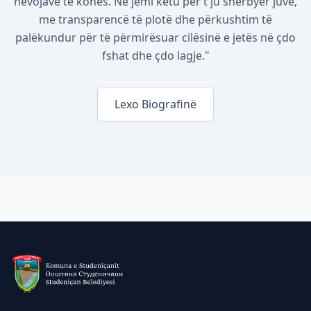
nevojave të kohës. Ne jemi këtu për t'ju shërbyer juve,
me transparencë të plotë dhe përkushtim të
palëkundur për të përmirësuar cilësinë e jetës në çdo
fshat dhe çdo lagje."
Lexo Biografinë