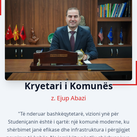
Kryetari i Komunës
z. Ejup Abazi
"Të nderuar bashkëqytetarë, vizioni ynë për
Studeniçanin është i qartë: një komunë moderne, ku
shërbimet janë efikase dhe infrastruktura i përgjigjet