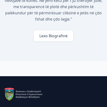
nevojave të kohës. Ne jemi këtu për t'ju shërbyer juve,
me transparencë të plotë dhe përkushtim të
palëkundur për të përmirësuar cilësinë e jetës në çdo
fshat dhe çdo lagje."
Lexo Biografinë