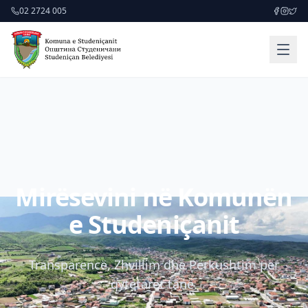
02 2724 005
Mirësevini në Komunën
e Studeniçanit
Transparencë, Zhvillim dhe Përkushtim për
qytetarët tanë.