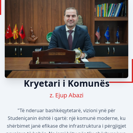
Kryetari i Komunës
z. Ejup Abazi
"Të nderuar bashkëqytetarë, vizioni ynë për
Studeniçanin është i qartë: një komunë moderne, ku
shërbimet janë efikase dhe infrastruktura i përgjigjet