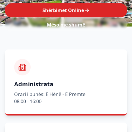
Shërbimet Online
Mëso më shumë
Administrata
Orari i punës: E Hënë - E Premte
08:00 - 16:00