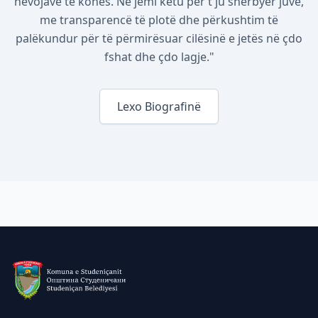
nevojave të kohës. Ne jemi këtu për t'ju shërbyer juve,
me transparencë të plotë dhe përkushtim të
palëkundur për të përmirësuar cilësinë e jetës në çdo
fshat dhe çdo lagje."
Lexo Biografinë