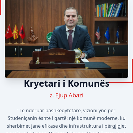
Kryetari i Komunës
z. Ejup Abazi
"Të nderuar bashkëqytetarë, vizioni ynë për
Studeniçanin është i qartë: një komunë moderne, ku
shërbimet janë efikase dhe infrastruktura i përgjigjet