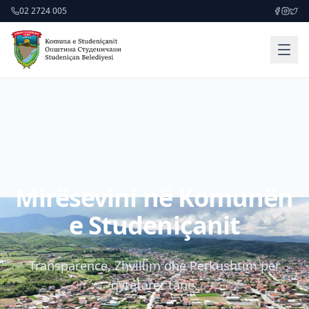
02 2724 005
Mirësevini në Komunën
e Studeniçanit
Transparencë, Zhvillim dhe Përkushtim për
qytetarët tanë.