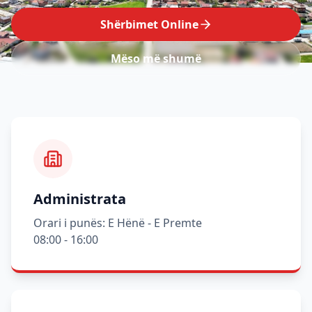
Shërbimet Online
Mëso më shumë
Administrata
Orari i punës: E Hënë - E Premte
08:00 - 16:00