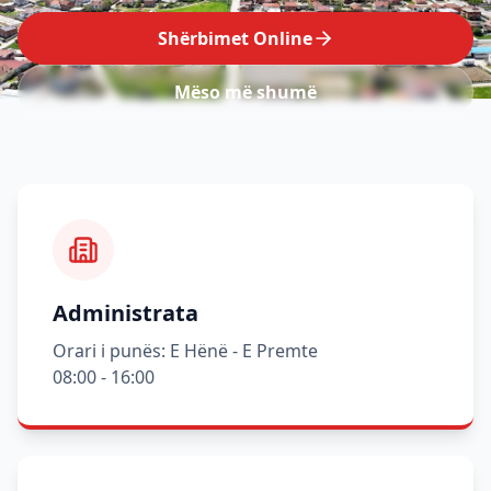
Shërbimet Online
Mëso më shumë
Administrata
Orari i punës: E Hënë - E Premte
08:00 - 16:00