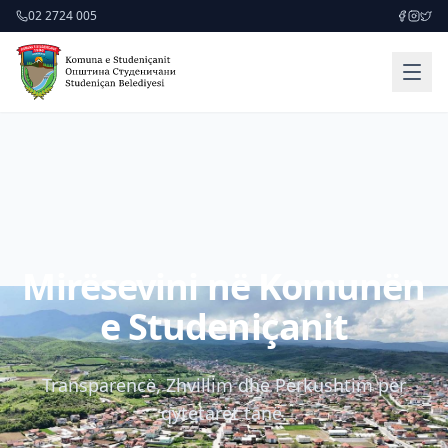
02 2724 005
Mirësevini në Komunën
e Studeniçanit
Transparencë, Zhvillim dhe Përkushtim për
qytetarët tanë.