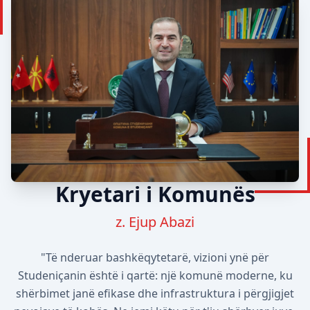
Kryetari i Komunës
z. Ejup Abazi
"Të nderuar bashkëqytetarë, vizioni ynë për
Studeniçanin është i qartë: një komunë moderne, ku
shërbimet janë efikase dhe infrastruktura i përgjigjet