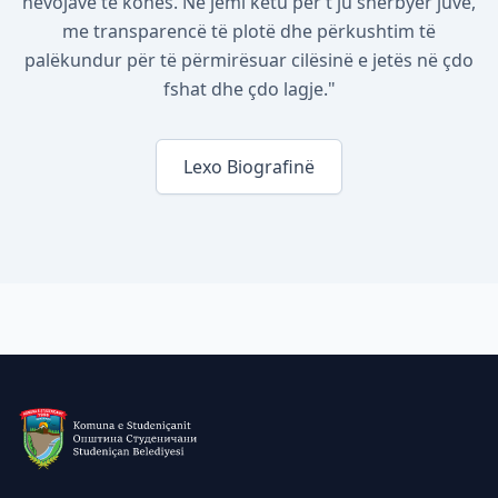
nevojave të kohës. Ne jemi këtu për t'ju shërbyer juve,
me transparencë të plotë dhe përkushtim të
palëkundur për të përmirësuar cilësinë e jetës në çdo
fshat dhe çdo lagje."
Lexo Biografinë