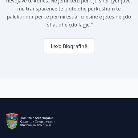
nevojave të kohës. Ne jemi këtu për t'ju shërbyer juve,
me transparencë të plotë dhe përkushtim të
palëkundur për të përmirësuar cilësinë e jetës në çdo
fshat dhe çdo lagje."
Lexo Biografinë