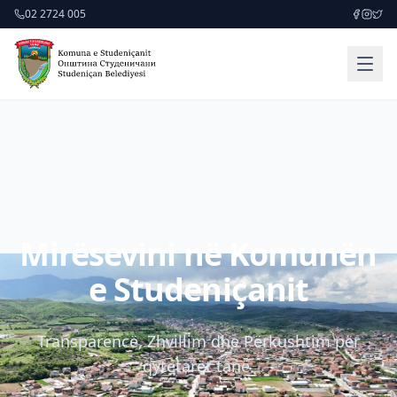
02 2724 005
Mirësevini në Komunën
e Studeniçanit
Transparencë, Zhvillim dhe Përkushtim për
qytetarët tanë.