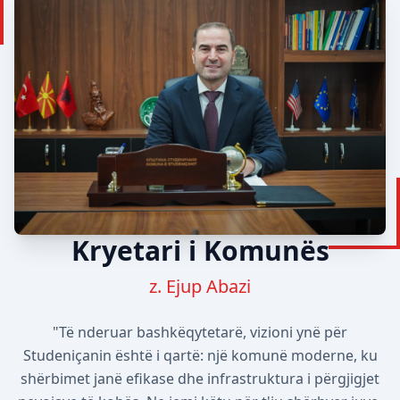
Kryetari i Komunës
z. Ejup Abazi
"Të nderuar bashkëqytetarë, vizioni ynë për
Studeniçanin është i qartë: një komunë moderne, ku
shërbimet janë efikase dhe infrastruktura i përgjigjet