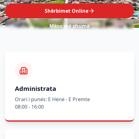
Shërbimet Online
Mëso më shumë
Administrata
Orari i punës: E Hënë - E Premte
08:00 - 16:00