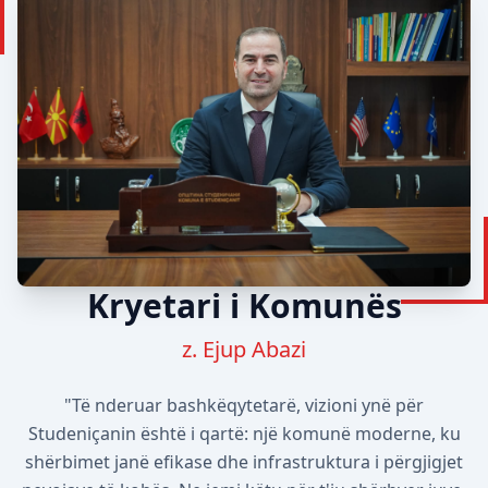
Kryetari i Komunës
z. Ejup Abazi
"Të nderuar bashkëqytetarë, vizioni ynë për
Studeniçanin është i qartë: një komunë moderne, ku
shërbimet janë efikase dhe infrastruktura i përgjigjet