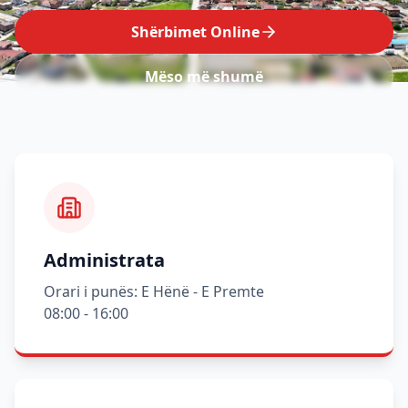
Shërbimet Online
Mëso më shumë
Administrata
Orari i punës: E Hënë - E Premte
08:00 - 16:00