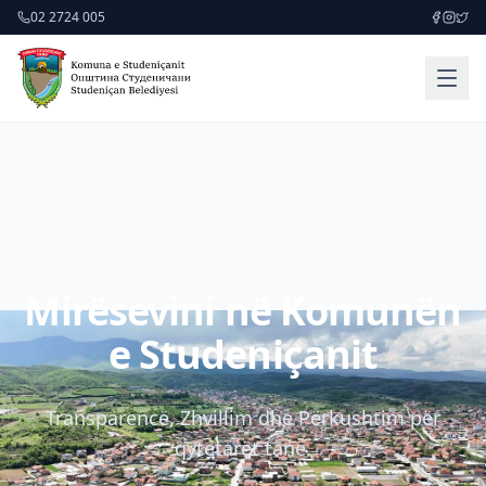
02 2724 005
Mirësevini në Komunën
e Studeniçanit
Transparencë, Zhvillim dhe Përkushtim për
qytetarët tanë.