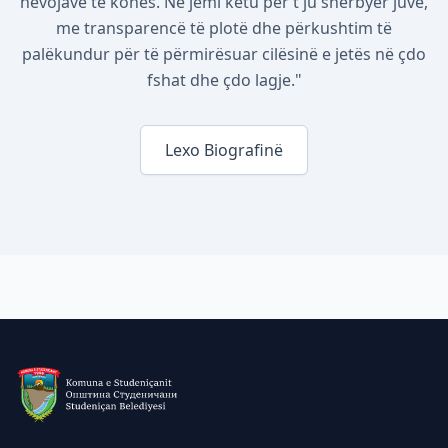
nevojave të kohës. Ne jemi këtu për t'ju shërbyer juve,
me transparencë të plotë dhe përkushtim të
palëkundur për të përmirësuar cilësinë e jetës në çdo
fshat dhe çdo lagje."
Lexo Biografinë