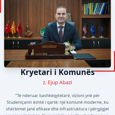
Kryetari i Komunës
z. Ejup Abazi
"Të nderuar bashkëqytetarë, vizioni ynë për
Studeniçanin është i qartë: një komunë moderne, ku
shërbimet janë efikase dhe infrastruktura i përgjigjet