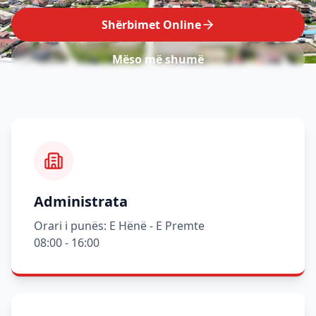
Shërbimet Online
Mëso më shumë
Administrata
Orari i punës: E Hënë - E Premte
08:00 - 16:00