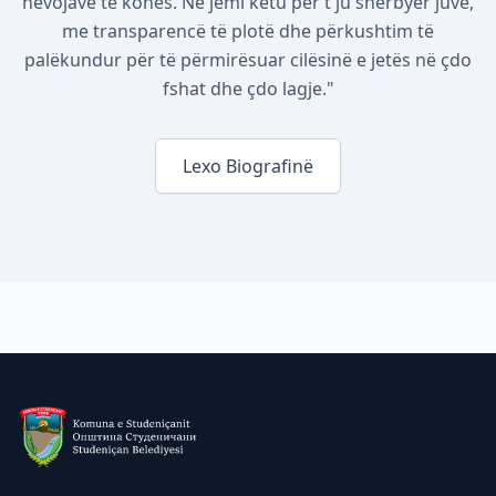
nevojave të kohës. Ne jemi këtu për t'ju shërbyer juve,
me transparencë të plotë dhe përkushtim të
palëkundur për të përmirësuar cilësinë e jetës në çdo
fshat dhe çdo lagje."
Lexo Biografinë