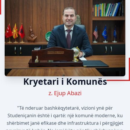
Kryetari i Komunës
z. Ejup Abazi
"Të nderuar bashkëqytetarë, vizioni ynë për
Studeniçanin është i qartë: një komunë moderne, ku
shërbimet janë efikase dhe infrastruktura i përgjigjet