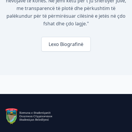
nevojave të kohës. Ne jemi këtu për t'ju shërbyer juve,
me transparencë të plotë dhe përkushtim të
palëkundur për të përmirësuar cilësinë e jetës në çdo
fshat dhe çdo lagje."
Lexo Biografinë