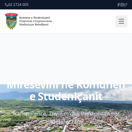
02 2724 005
Mirësevini në Komunën
e Studeniçanit
Transparencë, Zhvillim dhe Përkushtim për
qytetarët tanë.