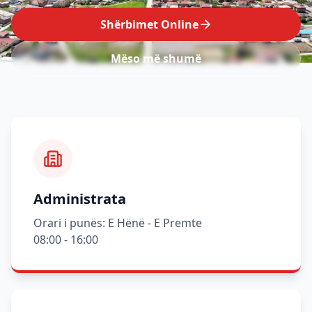
Shërbimet Online
Mëso më shumë
Administrata
Orari i punës: E Hënë - E Premte
08:00 - 16:00