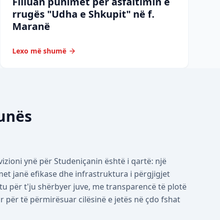
Filluan punimet për asfaltimin e
rrugës "Udha e Shkupit" në f.
Maranë
Lexo më shumë
munës
izioni ynë për Studeniçanin është i qartë: një
 janë efikase dhe infrastruktura i përgjigjet
tu për t'ju shërbyer juve, me transparencë të plotë
për të përmirësuar cilësinë e jetës në çdo fshat