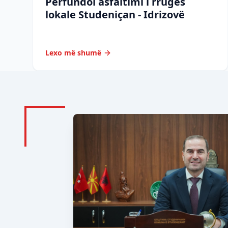
Përfundoi asfaltimi i rrugës
lokale Studeniçan - Idrizovë
Lexo më shumë