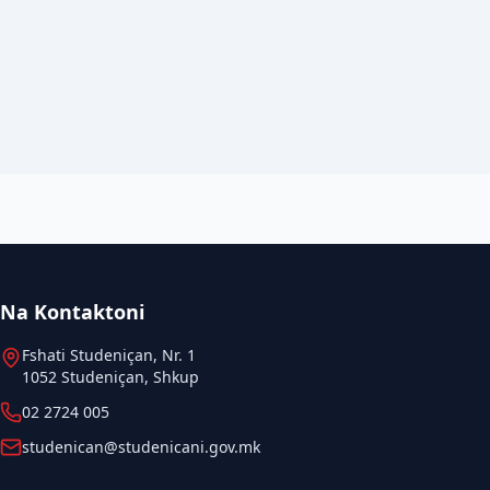
Na Kontaktoni
Fshati Studeniçan, Nr. 1
1052 Studeniçan, Shkup
02 2724 005
studenican@studenicani.gov.mk