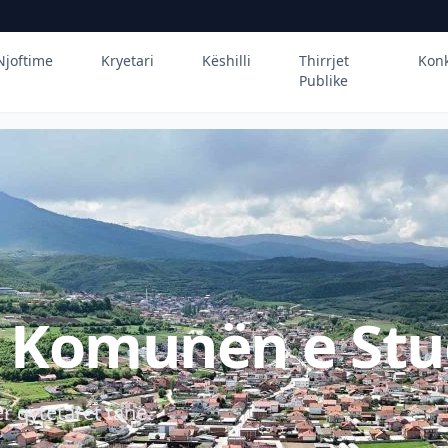
Njoftime
Kryetari
Këshilli
Thirrjet
Kon
Publike
ë Komunën e Stu
r qytetarët tanë.