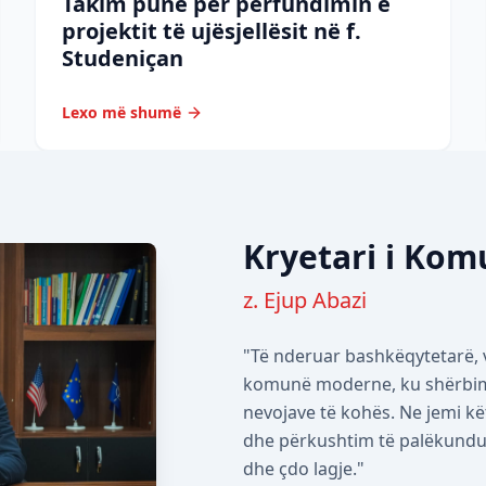
Takim pune për përfundimin e
projektit të ujësjellësit në f.
Studeniçan
Lexo më shumë
Kryetari i Ko
z. Ejup Abazi
"Të nderuar bashkëqytetarë, v
komunë moderne, ku shërbimet
nevojave të kohës. Ne jemi kë
dhe përkushtim të palëkundur 
dhe çdo lagje."