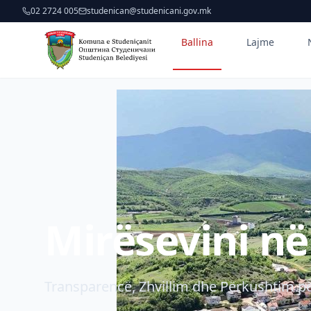
02 2724 005
studenican@studenicani.gov.mk
Ballina
Lajme
Mirësevini n
Transparencë, Zhvillim dhe Përkushtim pë