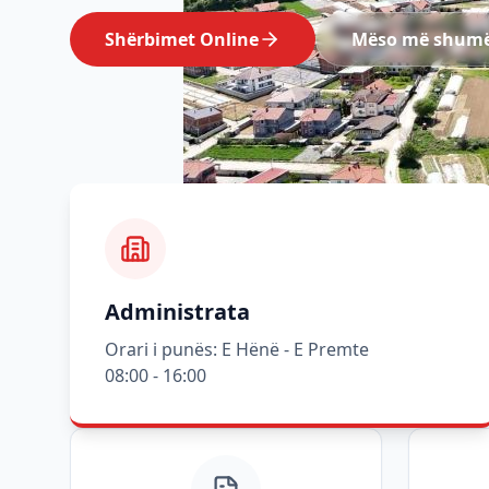
Shërbimet Online
Mëso më shum
Administrata
Orari i punës: E Hënë - E Premte
08:00 - 16:00