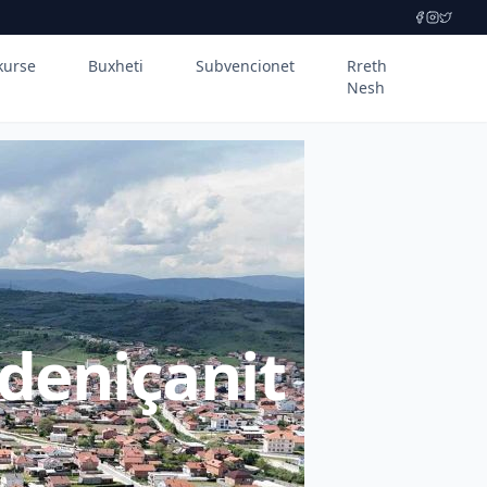
kurse
Buxheti
Subvencionet
Rreth
Nesh
deniçanit