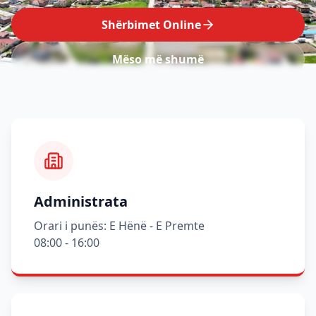
Shërbimet Online
Mëso më shumë
Administrata
Orari i punës: E Hënë - E Premte
08:00 - 16:00