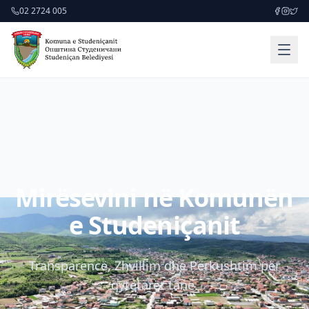
02 2724 005
Mirësevini në Komunën
e Studeniçanit
Transparencë, Zhvillim dhe Përkushtim për
qytetarët tanë.