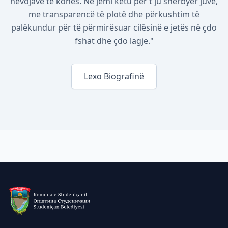
nevojave të kohës. Ne jemi këtu për t'ju shërbyer juve,
me transparencë të plotë dhe përkushtim të
palëkundur për të përmirësuar cilësinë e jetës në çdo
fshat dhe çdo lagje."
Lexo Biografinë