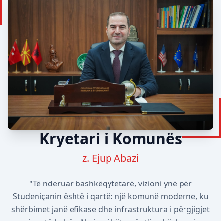
Kryetari i Komunës
z. Ejup Abazi
"Të nderuar bashkëqytetarë, vizioni ynë për
Studeniçanin është i qartë: një komunë moderne, ku
shërbimet janë efikase dhe infrastruktura i përgjigjet