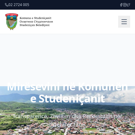
02 2724 005
Mirësevini në Komunën
e Studeniçanit
Transparencë, Zhvillim dhe Përkushtim për
qytetarët tanë.