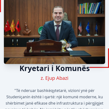
Kryetari i Komunës
z. Ejup Abazi
"Të nderuar bashkëqytetarë, vizioni ynë për
Studeniçanin është i qartë: një komunë moderne, ku
shërbimet janë efikase dhe infrastruktura i përgjigjet