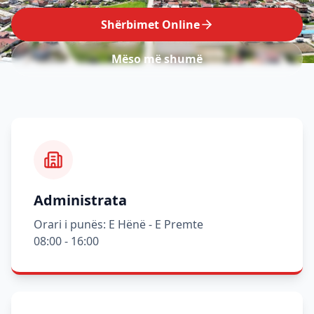
Shërbimet Online
Mëso më shumë
Administrata
Orari i punës: E Hënë - E Premte
08:00 - 16:00