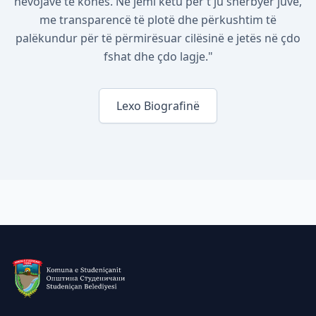
nevojave të kohës. Ne jemi këtu për t'ju shërbyer juve,
me transparencë të plotë dhe përkushtim të
palëkundur për të përmirësuar cilësinë e jetës në çdo
fshat dhe çdo lagje."
Lexo Biografinë