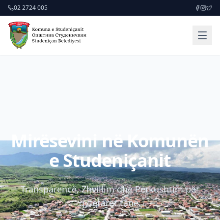
02 2724 005
Mirësevini në Komunën
e Studeniçanit
Transparencë, Zhvillim dhe Përkushtim për
qytetarët tanë.