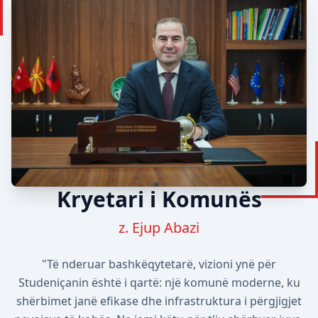
Kryetari i Komunës
z. Ejup Abazi
"Të nderuar bashkëqytetarë, vizioni ynë për
Studeniçanin është i qartë: një komunë moderne, ku
shërbimet janë efikase dhe infrastruktura i përgjigjet