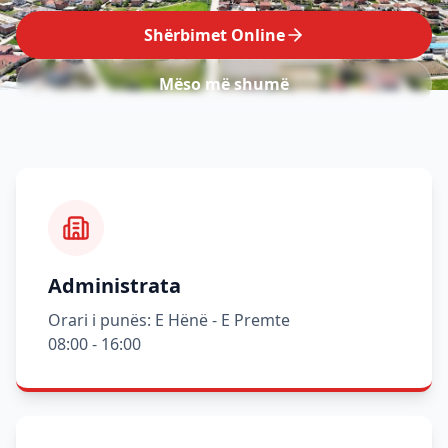
Shërbimet Online
Mëso më shumë
Administrata
Orari i punës: E Hënë - E Premte
08:00 - 16:00