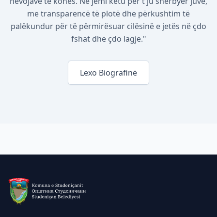
nevojave të kohës. Ne jemi këtu për t'ju shërbyer juve,
me transparencë të plotë dhe përkushtim të
palëkundur për të përmirësuar cilësinë e jetës në çdo
fshat dhe çdo lagje."
Lexo Biografinë