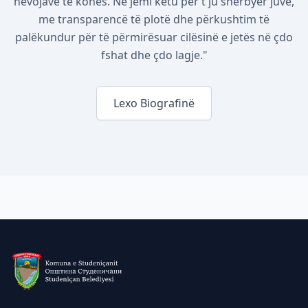
nevojave të kohës. Ne jemi këtu për t'ju shërbyer juve,
me transparencë të plotë dhe përkushtim të
palëkundur për të përmirësuar cilësinë e jetës në çdo
fshat dhe çdo lagje."
Lexo Biografinë