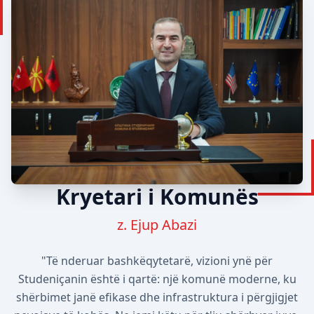
Kryetari i Komunës
z. Ejup Abazi
"Të nderuar bashkëqytetarë, vizioni ynë për
Studeniçanin është i qartë: një komunë moderne, ku
shërbimet janë efikase dhe infrastruktura i përgjigjet