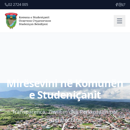
02 2724 005
Mirësevini në Komunën
e Studeniçanit
Transparencë, Zhvillim dhe Përkushtim për
qytetarët tanë.