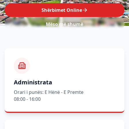
Shërbimet Online
Mëso më shumë
Administrata
Orari i punës: E Hënë - E Premte
08:00 - 16:00