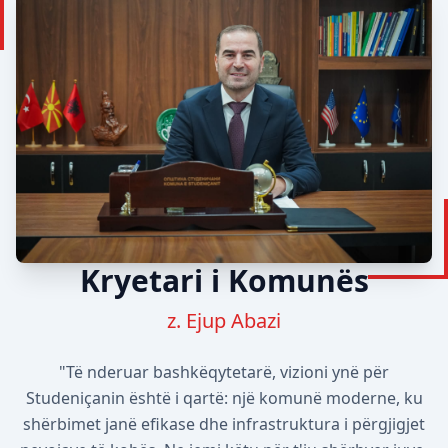
Kryetari i Komunës
z. Ejup Abazi
"Të nderuar bashkëqytetarë, vizioni ynë për
Studeniçanin është i qartë: një komunë moderne, ku
shërbimet janë efikase dhe infrastruktura i përgjigjet