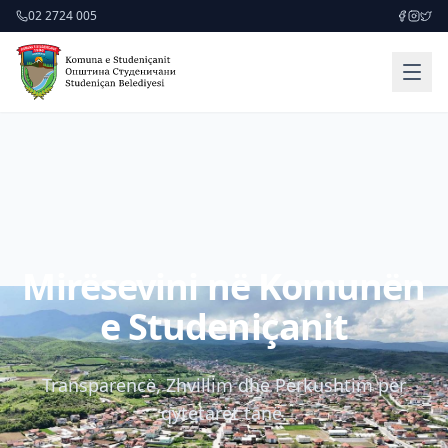
02 2724 005
Mirësevini në Komunën
e Studeniçanit
Transparencë, Zhvillim dhe Përkushtim për
qytetarët tanë.