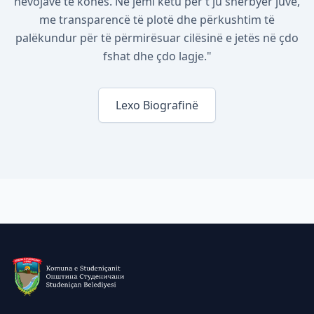
nevojave të kohës. Ne jemi këtu për t'ju shërbyer juve,
me transparencë të plotë dhe përkushtim të
palëkundur për të përmirësuar cilësinë e jetës në çdo
fshat dhe çdo lagje."
Lexo Biografinë