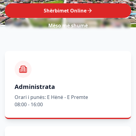
Shërbimet Online
Mëso më shumë
Administrata
Orari i punës: E Hënë - E Premte
08:00 - 16:00