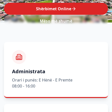
Shërbimet Online
Mëso më shumë
Administrata
Orari i punës: E Hënë - E Premte
08:00 - 16:00