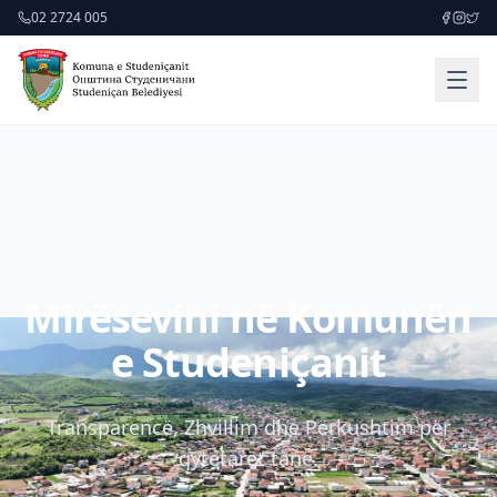
02 2724 005
Mirësevini në Komunën
e Studeniçanit
Transparencë, Zhvillim dhe Përkushtim për
qytetarët tanë.