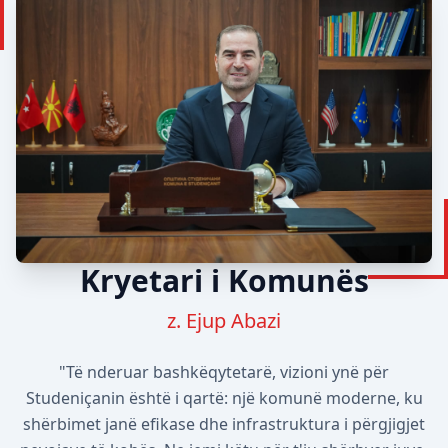
Kryetari i Komunës
z. Ejup Abazi
"Të nderuar bashkëqytetarë, vizioni ynë për
Studeniçanin është i qartë: një komunë moderne, ku
shërbimet janë efikase dhe infrastruktura i përgjigjet