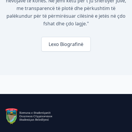
nevojave të kohës. Ne jemi këtu për t'ju shërbyer juve,
me transparencë të plotë dhe përkushtim të
palëkundur për të përmirësuar cilësinë e jetës në çdo
fshat dhe çdo lagje."
Lexo Biografinë