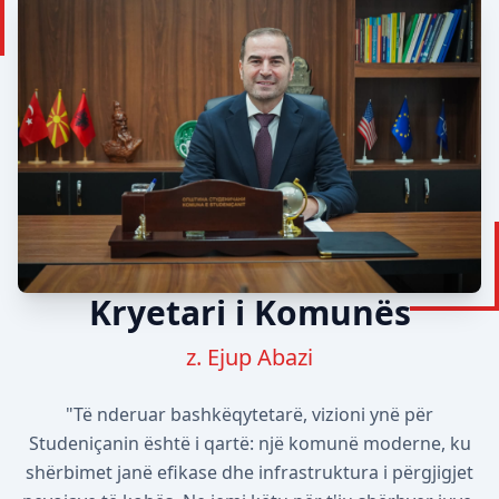
Kryetari i Komunës
z. Ejup Abazi
"Të nderuar bashkëqytetarë, vizioni ynë për
Studeniçanin është i qartë: një komunë moderne, ku
shërbimet janë efikase dhe infrastruktura i përgjigjet