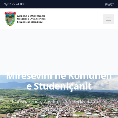
02 2724 005
Mirësevini në Komunën
e Studeniçanit
Transparencë, Zhvillim dhe Përkushtim për
qytetarët tanë.