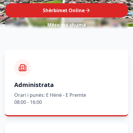
Shërbimet Online
Mëso më shumë
Administrata
Orari i punës: E Hënë - E Premte
08:00 - 16:00