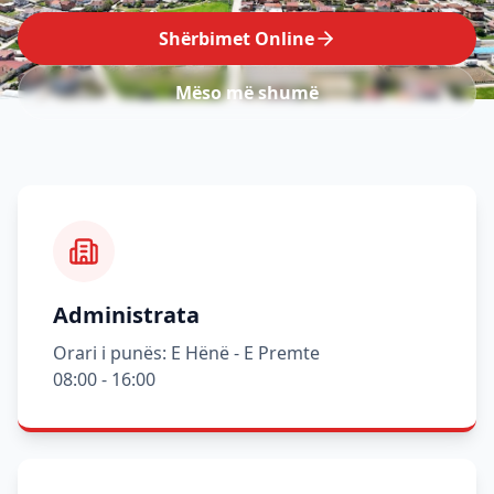
Shërbimet Online
Mëso më shumë
Administrata
Orari i punës: E Hënë - E Premte
08:00 - 16:00