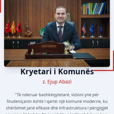
Kryetari i Komunës
z. Ejup Abazi
"Të nderuar bashkëqytetarë, vizioni ynë për
Studeniçanin është i qartë: një komunë moderne, ku
shërbimet janë efikase dhe infrastruktura i përgjigjet