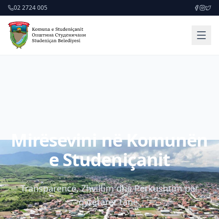
02 2724 005
Mirësevini në Komunën
e Studeniçanit
Transparencë, Zhvillim dhe Përkushtim për
qytetarët tanë.