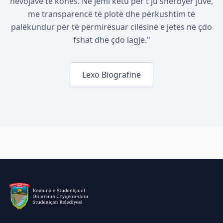
nevojave të kohës. Ne jemi këtu për t'ju shërbyer juve,
me transparencë të plotë dhe përkushtim të
palëkundur për të përmirësuar cilësinë e jetës në çdo
fshat dhe çdo lagje."
Lexo Biografinë