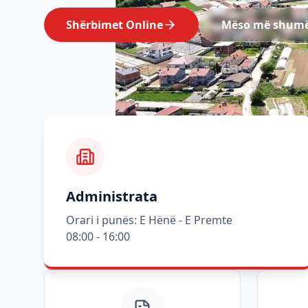
Shërbimet Online
Mëso më shum
Administrata
Orari i punës: E Hënë - E Premte
08:00 - 16:00