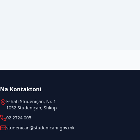
Na Kontaktoni
Fshati Studeniçan, Nr. 1
1052 Studeniçan, Shkup
02 2724 005
studenican@studenicani.gov.mk