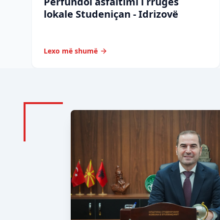
Përfundoi asfaltimi i rrugës
lokale Studeniçan - Idrizovë
Lexo më shumë