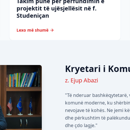
Takim pune për përfundimin e
projektit të ujësjellësit në f.
Studeniçan
Lexo më shumë
Kryetari i Ko
z. Ejup Abazi
"Të nderuar bashkëqytetarë, v
komunë moderne, ku shërbimet
nevojave të kohës. Ne jemi kë
dhe përkushtim të palëkundur 
dhe çdo lagje."