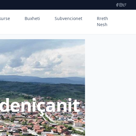
kurse
Buxheti
Subvencionet
Rreth
Nesh
deniçanit