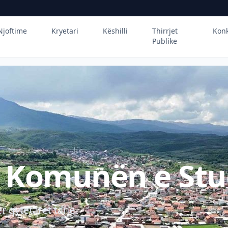
Njoftime
Kryetari
Këshilli
Thirrjet
Kon
Publike
ë Komunën e Stu
r qytetarët tanë.