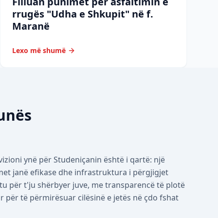
Filluan punimet për asfaltimin e
rrugës "Udha e Shkupit" në f.
Maranë
Lexo më shumë
munës
izioni ynë për Studeniçanin është i qartë: një
 janë efikase dhe infrastruktura i përgjigjet
tu për t'ju shërbyer juve, me transparencë të plotë
për të përmirësuar cilësinë e jetës në çdo fshat