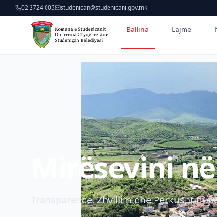
02 2724 005
studenican@studenicani.gov.mk
Ballina
Lajme
Mirësevini n
Transparencë, Zhvillim dhe Përkushtim pë