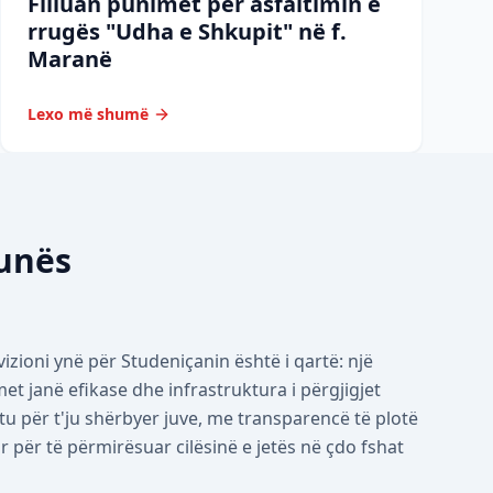
Filluan punimet për asfaltimin e
rrugës "Udha e Shkupit" në f.
Maranë
Lexo më shumë
munës
izioni ynë për Studeniçanin është i qartë: një
 janë efikase dhe infrastruktura i përgjigjet
tu për t'ju shërbyer juve, me transparencë të plotë
për të përmirësuar cilësinë e jetës në çdo fshat