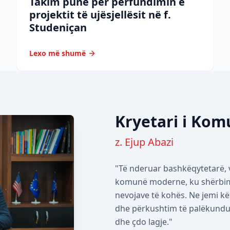
Takim pune për përfundimin e
projektit të ujësjellësit në f.
Studeniçan
Lexo më shumë
Kryetari i Ko
z. Ejup Abazi
"Të nderuar bashkëqytetarë, v
komunë moderne, ku shërbimet
nevojave të kohës. Ne jemi kë
dhe përkushtim të palëkundur 
dhe çdo lagje."