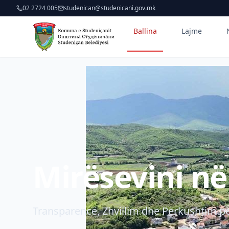
02 2724 005
studenican@studenicani.gov.mk
Ballina
Lajme
Mirësevini n
Transparencë, Zhvillim dhe Përkushtim pë