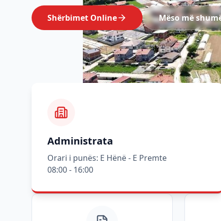
Shërbimet Online
Mëso më shum
Administrata
Orari i punës: E Hënë - E Premte
08:00 - 16:00