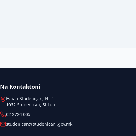
Na Kontaktoni
Fshati Studeniçan, Nr. 1
1052 Studeniçan, Shkup
02 2724 005
studenican@studenicani.gov.mk