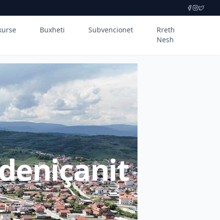
kurse
Buxheti
Subvencionet
Rreth
Nesh
deniçanit