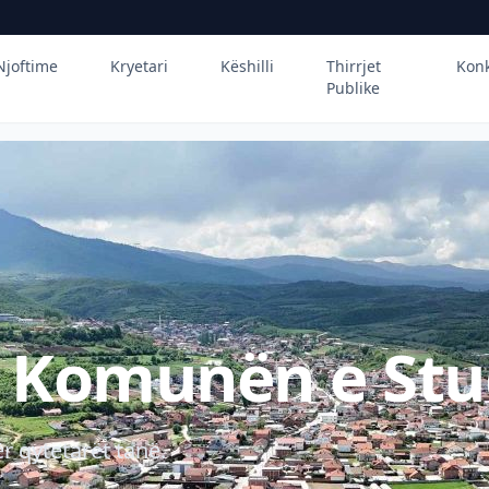
Njoftime
Kryetari
Këshilli
Thirrjet
Kon
Publike
ë Komunën e Stu
r qytetarët tanë.