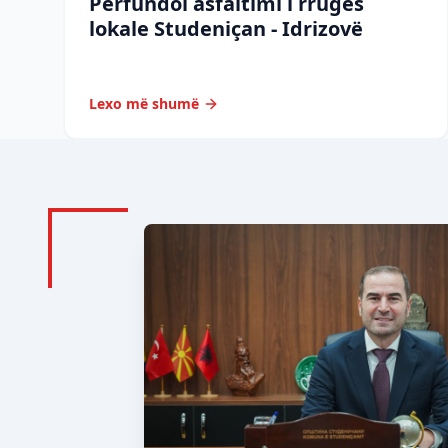
Përfundoi asfaltimi i rrugës
lokale Studeniçan - Idrizovë
Lexo më shumë