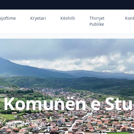
Njoftime
Kryetari
Këshilli
Thirrjet
Kon
Publike
ë Komunën e Stu
r qytetarët tanë.