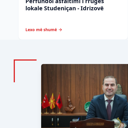
Përfundoi asfaltimi i rrugës
lokale Studeniçan - Idrizovë
Lexo më shumë