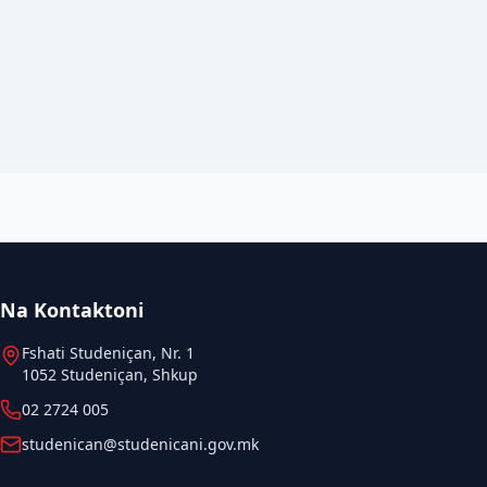
Na Kontaktoni
Fshati Studeniçan, Nr. 1
1052 Studeniçan, Shkup
02 2724 005
studenican@studenicani.gov.mk