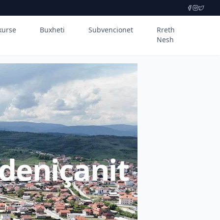
kurse
Buxheti
Subvencionet
Rreth
Nesh
deniçanit