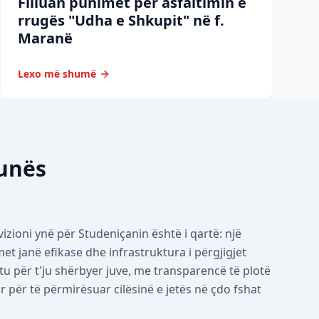
Filluan punimet për asfaltimin e
rrugës "Udha e Shkupit" në f.
Maranë
Lexo më shumë
munës
izioni ynë për Studeniçanin është i qartë: një
 janë efikase dhe infrastruktura i përgjigjet
tu për t'ju shërbyer juve, me transparencë të plotë
për të përmirësuar cilësinë e jetës në çdo fshat