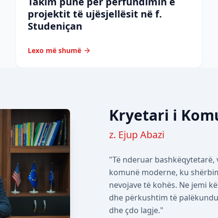
Takim pune për përfundimin e
projektit të ujësjellësit në f.
Studeniçan
Lexo më shumë
Kryetari i Ko
z. Ejup Abazi
"Të nderuar bashkëqytetarë, v
komunë moderne, ku shërbimet
nevojave të kohës. Ne jemi kë
dhe përkushtim të palëkundur 
dhe çdo lagje."