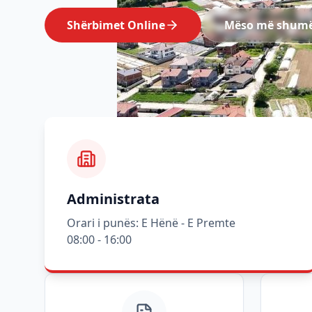
Shërbimet Online
Mëso më shum
Administrata
Orari i punës: E Hënë - E Premte
08:00 - 16:00