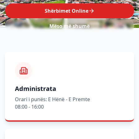
Shërbimet Online
Mëso më shumë
Administrata
Orari i punës: E Hënë - E Premte
08:00 - 16:00