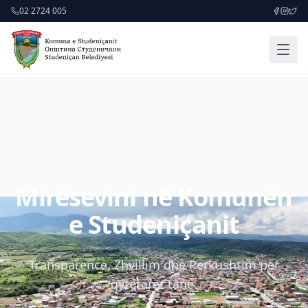
02 2724 005
Mirësevini në Komunën
e Studeniçanit
Transparencë, Zhvillim dhe Përkushtim për
qytetarët tanë.