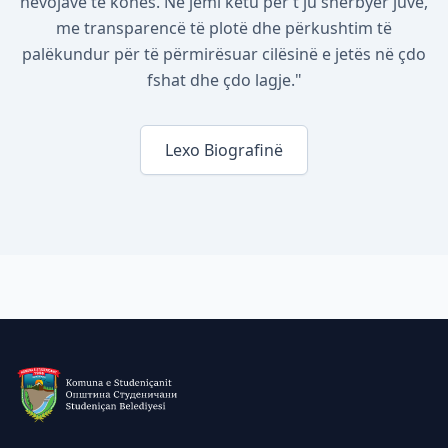
nevojave të kohës. Ne jemi këtu për t'ju shërbyer juve,
me transparencë të plotë dhe përkushtim të
palëkundur për të përmirësuar cilësinë e jetës në çdo
fshat dhe çdo lagje."
Lexo Biografinë