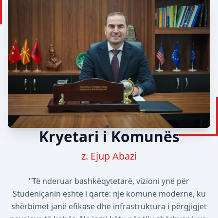
Kryetari i Komunës
z. Ejup Abazi
"Të nderuar bashkëqytetarë, vizioni ynë për
Studeniçanin është i qartë: një komunë moderne, ku
shërbimet janë efikase dhe infrastruktura i përgjigjet