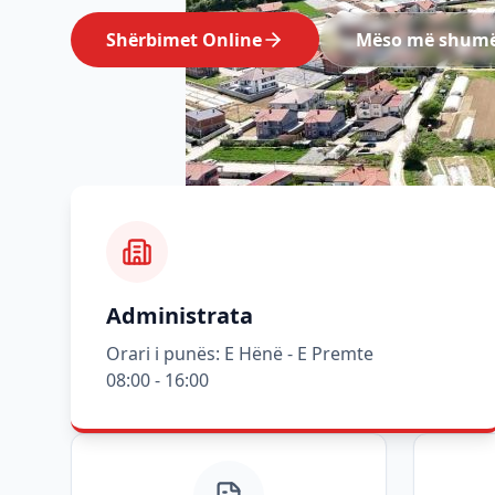
Shërbimet Online
Mëso më shum
Administrata
Orari i punës: E Hënë - E Premte
08:00 - 16:00