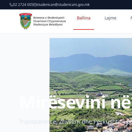
02 2724 005
studenican@studenicani.gov.mk
Ballina
Lajme
Mirësevini n
Transparencë, Zhvillim dhe Përkushtim pë