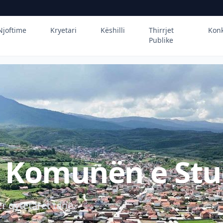
Njoftime
Kryetari
Këshilli
Thirrjet
Kon
Publike
ë Komunën e Stu
r qytetarët tanë.