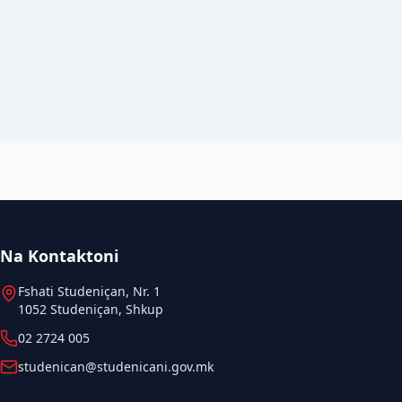
Na Kontaktoni
Fshati Studeniçan, Nr. 1
1052 Studeniçan, Shkup
02 2724 005
studenican@studenicani.gov.mk