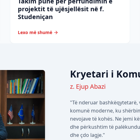
Takim pune për përfundimin e
projektit të ujësjellësit në f.
Studeniçan
Lexo më shumë
Kryetari i Ko
z. Ejup Abazi
"Të nderuar bashkëqytetarë, v
komunë moderne, ku shërbimet
nevojave të kohës. Ne jemi kë
dhe përkushtim të palëkundur 
dhe çdo lagje."