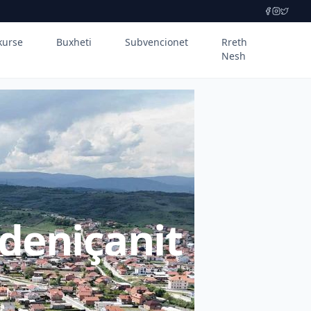
kurse
Buxheti
Subvencionet
Rreth
Nesh
deniçanit