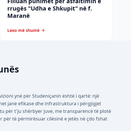
Filluan punimet për asfaltimin e
rrugës "Udha e Shkupit" në f.
Maranë
Lexo më shumë
munës
izioni ynë për Studeniçanin është i qartë: një
 janë efikase dhe infrastruktura i përgjigjet
tu për t'ju shërbyer juve, me transparencë të plotë
për të përmirësuar cilësinë e jetës në çdo fshat