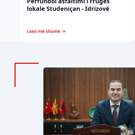
Përfundoi asfaltimi i rrugës
lokale Studeniçan - Idrizovë
Lexo më shumë