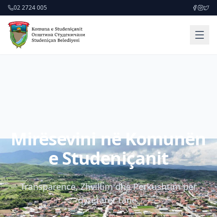
02 2724 005
Mirësevini në Komunën
e Studeniçanit
Transparencë, Zhvillim dhe Përkushtim për
qytetarët tanë.