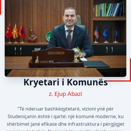
Kryetari i Komunës
z. Ejup Abazi
"Të nderuar bashkëqytetarë, vizioni ynë për
Studeniçanin është i qartë: një komunë moderne, ku
shërbimet janë efikase dhe infrastruktura i përgjigjet