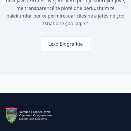
nevojave të kohës. Ne jemi këtu për t'ju shërbyer juve,
me transparencë të plotë dhe përkushtim të
palëkundur për të përmirësuar cilësinë e jetës në çdo
fshat dhe çdo lagje."
Lexo Biografinë