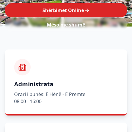
Shërbimet Online
Mëso më shumë
Administrata
Orari i punës: E Hënë - E Premte
08:00 - 16:00