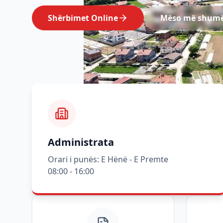
Shërbimet Online
Mëso më shum
Administrata
Orari i punës: E Hënë - E Premte
08:00 - 16:00