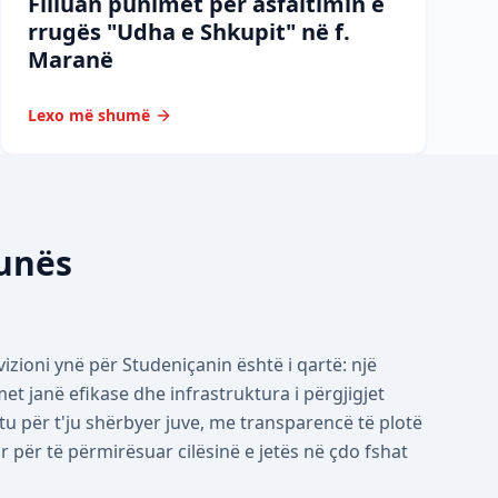
Filluan punimet për asfaltimin e
rrugës "Udha e Shkupit" në f.
Maranë
Lexo më shumë
munës
izioni ynë për Studeniçanin është i qartë: një
 janë efikase dhe infrastruktura i përgjigjet
tu për t'ju shërbyer juve, me transparencë të plotë
për të përmirësuar cilësinë e jetës në çdo fshat