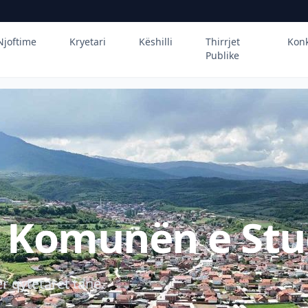
Njoftime
Kryetari
Këshilli
Thirrjet
Kon
Publike
ë Komunën e Stu
r qytetarët tanë.