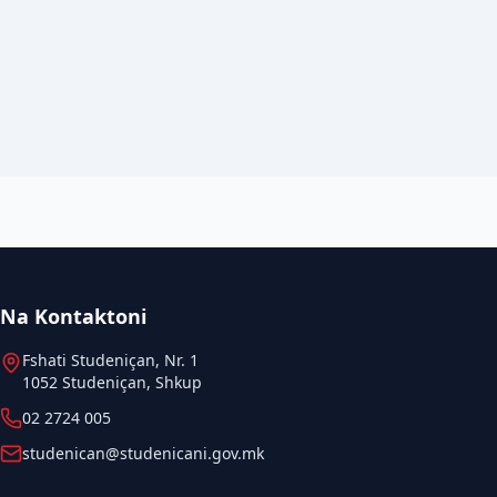
Na Kontaktoni
Fshati Studeniçan, Nr. 1
1052 Studeniçan, Shkup
02 2724 005
studenican@studenicani.gov.mk