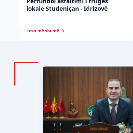
Përfundoi asfaltimi i rrugës
lokale Studeniçan - Idrizovë
Lexo më shumë