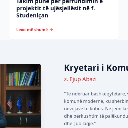
Takim pune për përfundimin e
projektit të ujësjellësit në f.
Studeniçan
Lexo më shumë
Kryetari i Ko
z. Ejup Abazi
"Të nderuar bashkëqytetarë, v
komunë moderne, ku shërbimet
nevojave të kohës. Ne jemi kë
dhe përkushtim të palëkundur 
dhe çdo lagje."