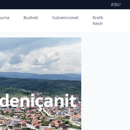
kurse
Buxheti
Subvencionet
Rreth
Nesh
deniçanit