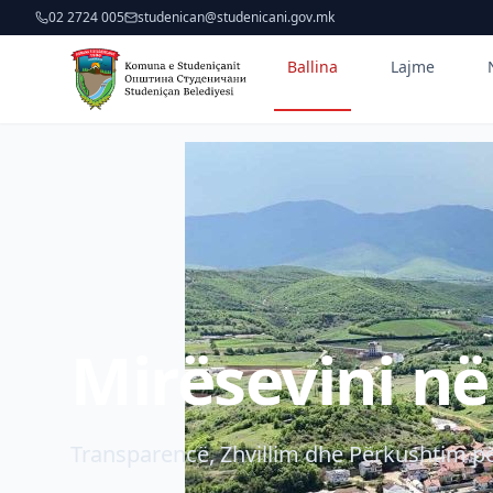
02 2724 005
studenican@studenicani.gov.mk
Ballina
Lajme
Mirësevini n
Transparencë, Zhvillim dhe Përkushtim pë