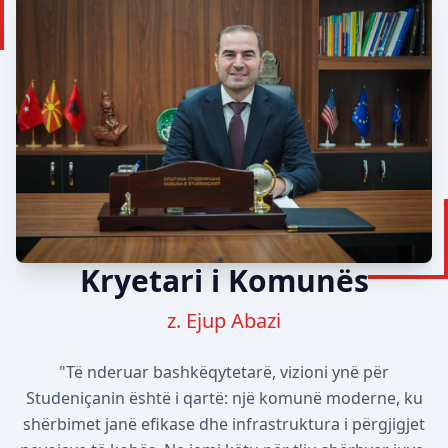
Kryetari i Komunës
z. Ejup Abazi
"Të nderuar bashkëqytetarë, vizioni ynë për
Studeniçanin është i qartë: një komunë moderne, ku
shërbimet janë efikase dhe infrastruktura i përgjigjet