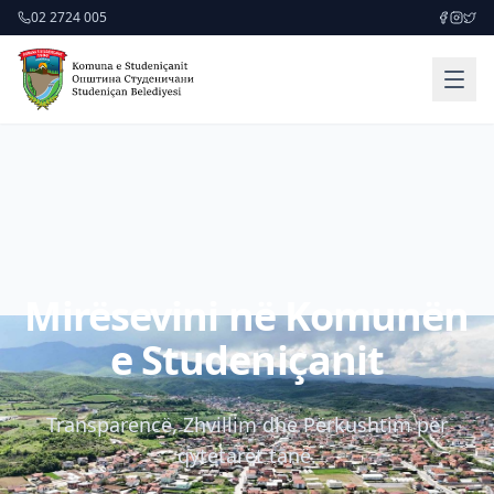
02 2724 005
Mirësevini në Komunën
e Studeniçanit
Transparencë, Zhvillim dhe Përkushtim për
qytetarët tanë.