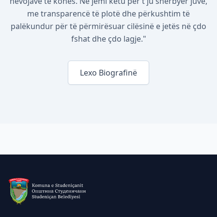
nevojave të kohës. Ne jemi këtu për t'ju shërbyer juve,
me transparencë të plotë dhe përkushtim të
palëkundur për të përmirësuar cilësinë e jetës në çdo
fshat dhe çdo lagje."
Lexo Biografinë