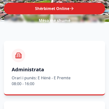
Shërbimet Online
Mëso më shumë
Administrata
Orari i punës: E Hënë - E Premte
08:00 - 16:00