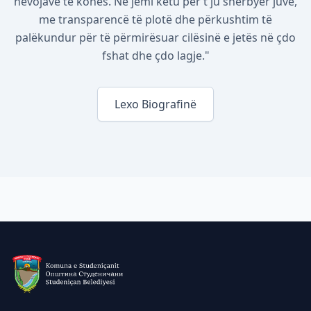
nevojave të kohës. Ne jemi këtu për t'ju shërbyer juve,
me transparencë të plotë dhe përkushtim të
palëkundur për të përmirësuar cilësinë e jetës në çdo
fshat dhe çdo lagje."
Lexo Biografinë