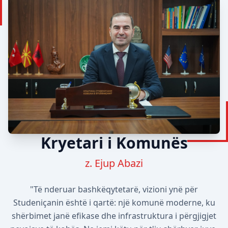
Kryetari i Komunës
z. Ejup Abazi
"Të nderuar bashkëqytetarë, vizioni ynë për
Studeniçanin është i qartë: një komunë moderne, ku
shërbimet janë efikase dhe infrastruktura i përgjigjet