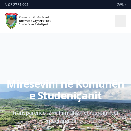
02 2724 005
Mirësevini në Komunën
e Studeniçanit
Transparencë, Zhvillim dhe Përkushtim për
qytetarët tanë.