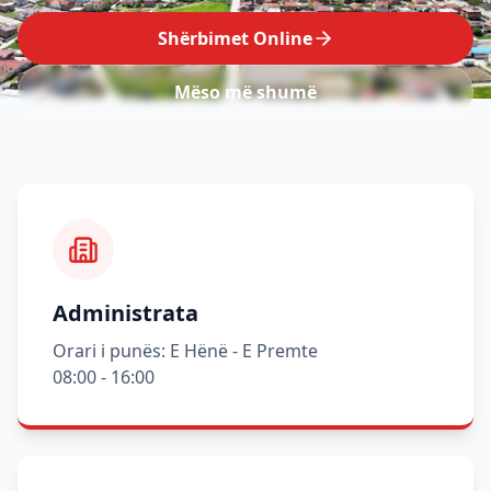
Shërbimet Online
Mëso më shumë
Administrata
Orari i punës: E Hënë - E Premte
08:00 - 16:00