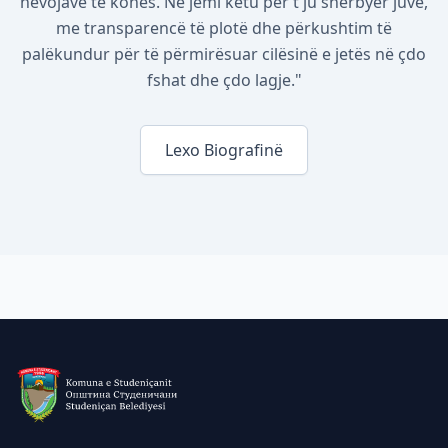
nevojave të kohës. Ne jemi këtu për t'ju shërbyer juve,
me transparencë të plotë dhe përkushtim të
palëkundur për të përmirësuar cilësinë e jetës në çdo
fshat dhe çdo lagje."
Lexo Biografinë