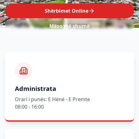
Shërbimet Online
Mëso më shumë
Administrata
Orari i punës: E Hënë - E Premte
08:00 - 16:00