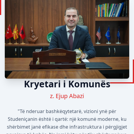
Kryetari i Komunës
z. Ejup Abazi
"Të nderuar bashkëqytetarë, vizioni ynë për
Studeniçanin është i qartë: një komunë moderne, ku
shërbimet janë efikase dhe infrastruktura i përgjigjet