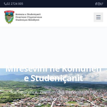
02 2724 005
Mirësevini në Komunën
e Studeniçanit
Transparencë, Zhvillim dhe Përkushtim për
qytetarët tanë.