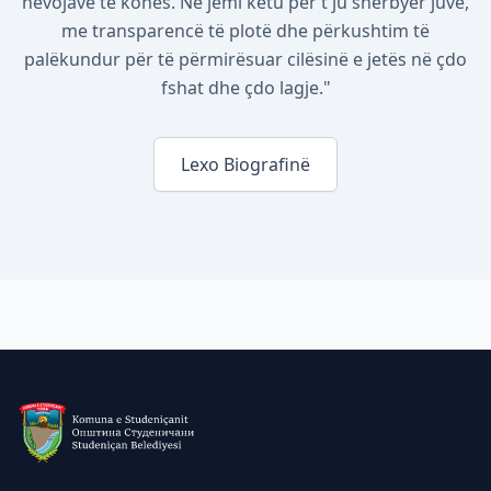
nevojave të kohës. Ne jemi këtu për t'ju shërbyer juve,
me transparencë të plotë dhe përkushtim të
palëkundur për të përmirësuar cilësinë e jetës në çdo
fshat dhe çdo lagje."
Lexo Biografinë