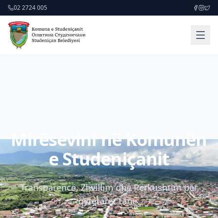
02 2724 005
Mirësevini në Komunën
e Studeniçanit
Transparencë, Zhvillim dhe Përkushtim për
qytetarët tanë.