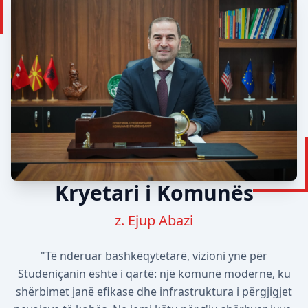
Kryetari i Komunës
z. Ejup Abazi
"Të nderuar bashkëqytetarë, vizioni ynë për
Studeniçanin është i qartë: një komunë moderne, ku
shërbimet janë efikase dhe infrastruktura i përgjigjet