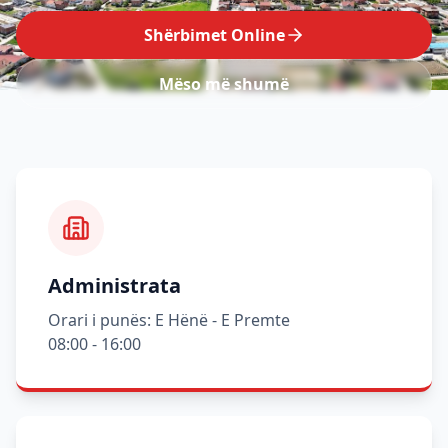
Shërbimet Online
Mëso më shumë
Administrata
Orari i punës: E Hënë - E Premte
08:00 - 16:00