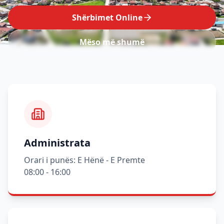
Shërbimet Online
Mëso më shumë
Administrata
Orari i punës: E Hënë - E Premte
08:00 - 16:00