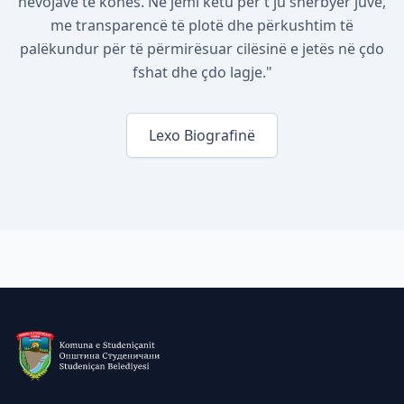
nevojave të kohës. Ne jemi këtu për t'ju shërbyer juve,
me transparencë të plotë dhe përkushtim të
palëkundur për të përmirësuar cilësinë e jetës në çdo
fshat dhe çdo lagje."
Lexo Biografinë