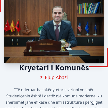
Kryetari i Komunës
z. Ejup Abazi
"Të nderuar bashkëqytetarë, vizioni ynë për
Studeniçanin është i qartë: një komunë moderne, ku
shërbimet janë efikase dhe infrastruktura i përgjigjet