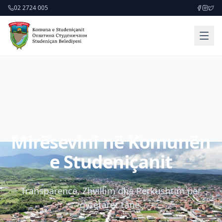
02 2724 005
Mirësevini në Komunën
e Studeniçanit
Transparencë, Zhvillim dhe Përkushtim për
qytetarët tanë.