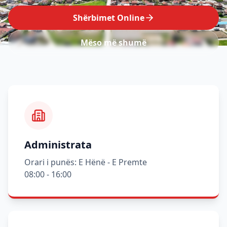
Shërbimet Online
Mëso më shumë
Administrata
Orari i punës: E Hënë - E Premte
08:00 - 16:00