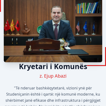
Kryetari i Komunës
z. Ejup Abazi
"Të nderuar bashkëqytetarë, vizioni ynë për
Studeniçanin është i qartë: një komunë moderne, ku
shërbimet janë efikase dhe infrastruktura i përgjigjet