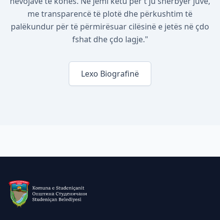
nevojave të kohës. Ne jemi këtu për t'ju shërbyer juve,
me transparencë të plotë dhe përkushtim të
palëkundur për të përmirësuar cilësinë e jetës në çdo
fshat dhe çdo lagje."
Lexo Biografinë