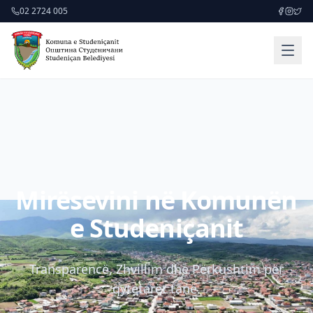
02 2724 005
Mirësevini në Komunën
e Studeniçanit
Transparencë, Zhvillim dhe Përkushtim për
qytetarët tanë.