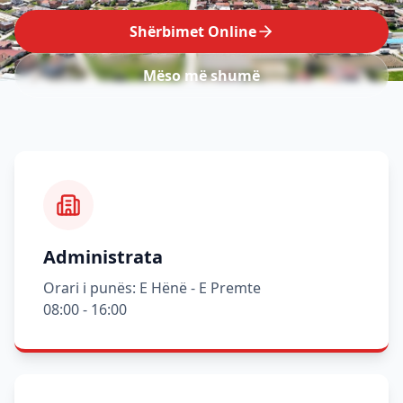
Shërbimet Online
Mëso më shumë
Administrata
Orari i punës: E Hënë - E Premte
08:00 - 16:00