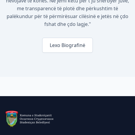
nevojave të kohës. Ne jemi këtu për t'ju shërbyer juve,
me transparencë të plotë dhe përkushtim të
palëkundur për të përmirësuar cilësinë e jetës në çdo
fshat dhe çdo lagje."
Lexo Biografinë