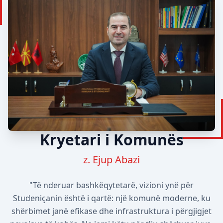
Kryetari i Komunës
z. Ejup Abazi
"Të nderuar bashkëqytetarë, vizioni ynë për
Studeniçanin është i qartë: një komunë moderne, ku
shërbimet janë efikase dhe infrastruktura i përgjigjet