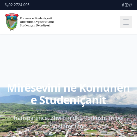
02 2724 005
Mirësevini në Komunën
e Studeniçanit
Transparencë, Zhvillim dhe Përkushtim për
qytetarët tanë.