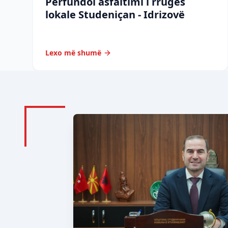
Përfundoi asfaltimi i rrugës
lokale Studeniçan - Idrizovë
Lexo më shumë