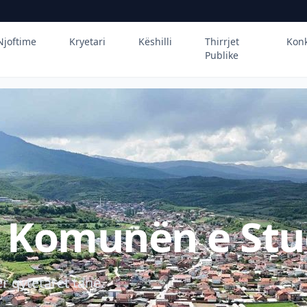
Njoftime
Kryetari
Këshilli
Thirrjet
Kon
Publike
ë Komunën e Stu
r qytetarët tanë.