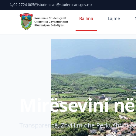
02 2724 005
studenican@studenicani.gov.mk
Ballina
Lajme
Mirësevini n
Transparencë, Zhvillim dhe Përkushtim pë