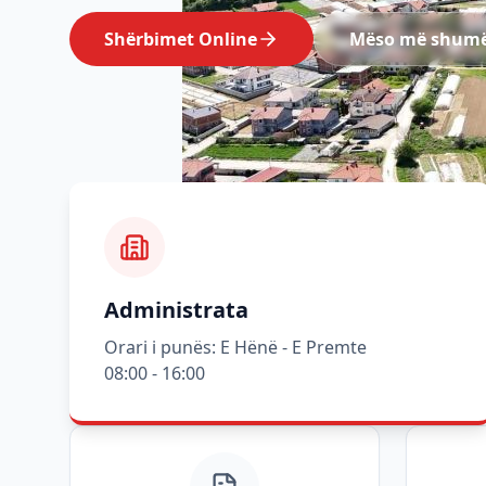
Shërbimet Online
Mëso më shum
Administrata
Orari i punës: E Hënë - E Premte
08:00 - 16:00