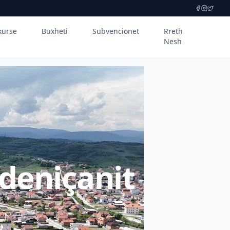
kurse
Buxheti
Subvencionet
Rreth
Nesh
deniçanit