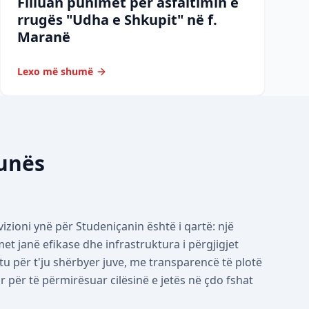
Filluan punimet për asfaltimin e
rrugës "Udha e Shkupit" në f.
Maranë
Lexo më shumë
munës
izioni ynë për Studeniçanin është i qartë: një
 janë efikase dhe infrastruktura i përgjigjet
tu për t'ju shërbyer juve, me transparencë të plotë
për të përmirësuar cilësinë e jetës në çdo fshat