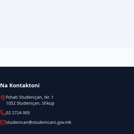
Na Kontaktoni
Fshati Studeniçan, Nr. 1
1052 Studeniçan, Shkup
02 2724 005
studenican@studenicani.gov.mk