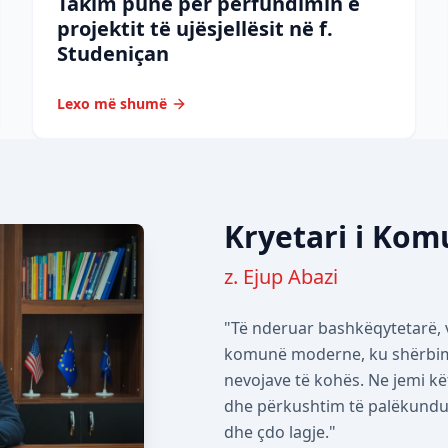
Takim pune për përfundimin e
projektit të ujësjellësit në f.
Studeniçan
Lexo më shumë
Kryetari i Ko
z. Ejup Abazi
"Të nderuar bashkëqytetarë, v
komunë moderne, ku shërbimet
nevojave të kohës. Ne jemi kë
dhe përkushtim të palëkundur 
dhe çdo lagje."