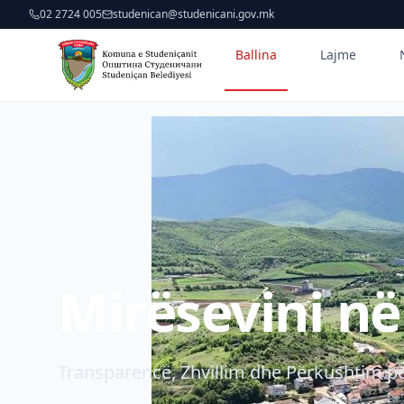
02 2724 005
studenican@studenicani.gov.mk
Ballina
Lajme
Mirësevini n
Transparencë, Zhvillim dhe Përkushtim pë