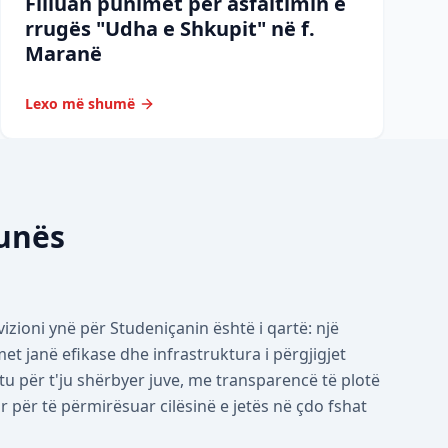
Filluan punimet për asfaltimin e
rrugës "Udha e Shkupit" në f.
Maranë
Lexo më shumë
munës
izioni ynë për Studeniçanin është i qartë: një
 janë efikase dhe infrastruktura i përgjigjet
tu për t'ju shërbyer juve, me transparencë të plotë
për të përmirësuar cilësinë e jetës në çdo fshat