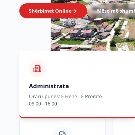
Shërbimet Online
Mëso më shum
Administrata
Orari i punës: E Hënë - E Premte
08:00 - 16:00