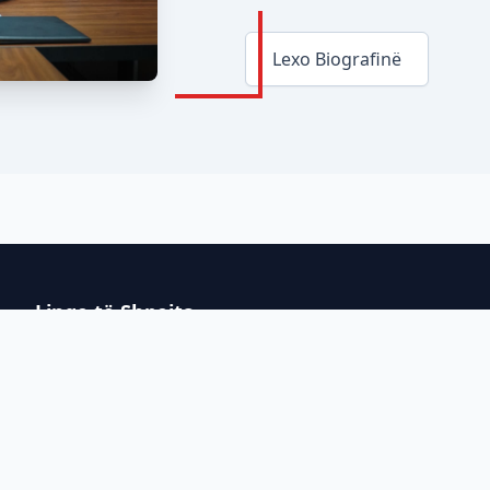
Lexo Biografinë
Linqe të Shpejta
Njoftime për Qytetarët
Lajmet e fundit
Kryetari i Komunës
Këshilli i Komunës
Shërbimet administrative