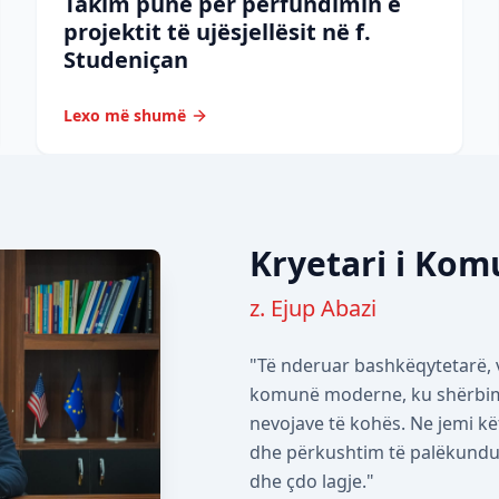
Takim pune për përfundimin e
projektit të ujësjellësit në f.
Studeniçan
Lexo më shumë
Kryetari i Ko
z. Ejup Abazi
"Të nderuar bashkëqytetarë, v
komunë moderne, ku shërbimet
nevojave të kohës. Ne jemi kë
dhe përkushtim të palëkundur 
dhe çdo lagje."