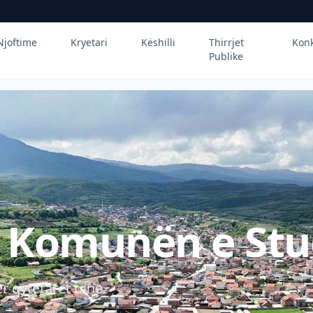
Njoftime
Kryetari
Këshilli
Thirrjet
Kon
Publike
ë Komunën e Stu
r qytetarët tanë.