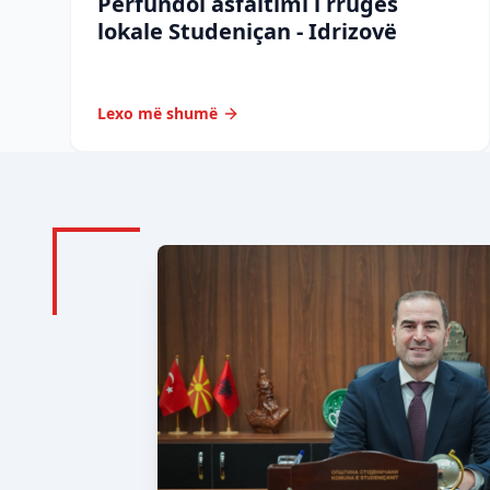
Përfundoi asfaltimi i rrugës
lokale Studeniçan - Idrizovë
Lexo më shumë