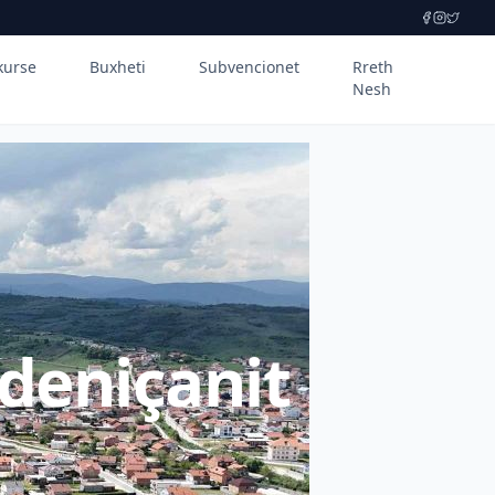
kurse
Buxheti
Subvencionet
Rreth
Nesh
deniçanit