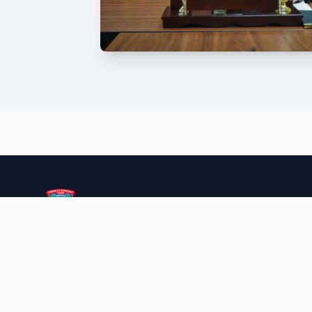
Duke punuar së bashku për një të ardhme më të mirë
për të gjithë qytetarët e Studeniçanit.