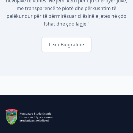
nevojave të kohës. Ne jemi këtu për t'ju shërbyer juve,
me transparencë të plotë dhe përkushtim të
palëkundur për të përmirësuar cilësinë e jetës në çdo
fshat dhe çdo lagje."
Lexo Biografinë