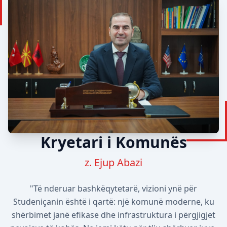
Kryetari i Komunës
z. Ejup Abazi
"Të nderuar bashkëqytetarë, vizioni ynë për
Studeniçanin është i qartë: një komunë moderne, ku
shërbimet janë efikase dhe infrastruktura i përgjigjet