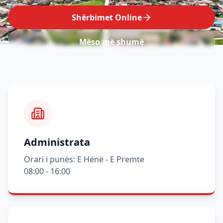
Shërbimet Online
Mëso më shumë
Administrata
Orari i punës: E Hënë - E Premte
08:00 - 16:00