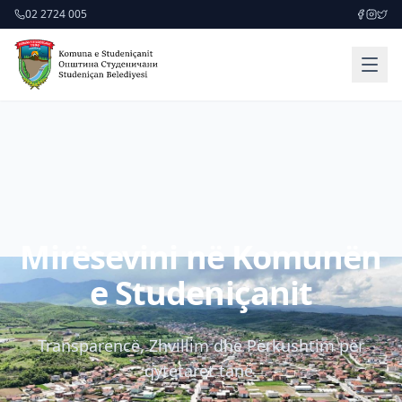
02 2724 005
Mirësevini në Komunën
e Studeniçanit
Transparencë, Zhvillim dhe Përkushtim për
qytetarët tanë.