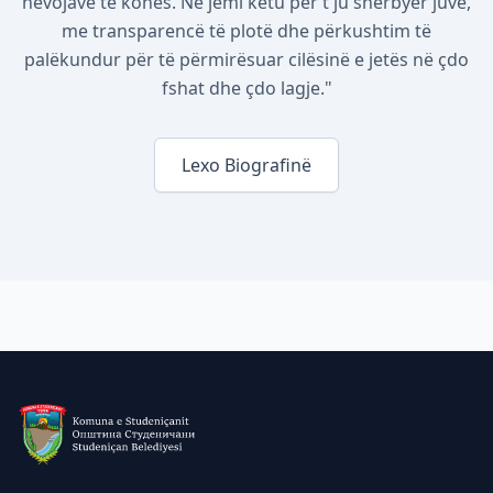
nevojave të kohës. Ne jemi këtu për t'ju shërbyer juve,
me transparencë të plotë dhe përkushtim të
palëkundur për të përmirësuar cilësinë e jetës në çdo
fshat dhe çdo lagje."
Lexo Biografinë