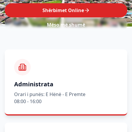
Shërbimet Online
Mëso më shumë
Administrata
Orari i punës: E Hënë - E Premte
08:00 - 16:00