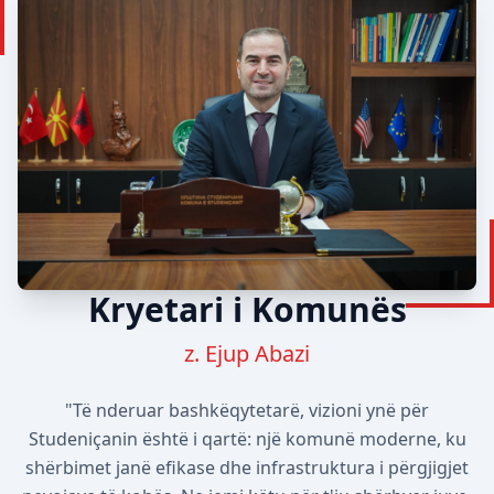
Kryetari i Komunës
z. Ejup Abazi
"Të nderuar bashkëqytetarë, vizioni ynë për
Studeniçanin është i qartë: një komunë moderne, ku
shërbimet janë efikase dhe infrastruktura i përgjigjet