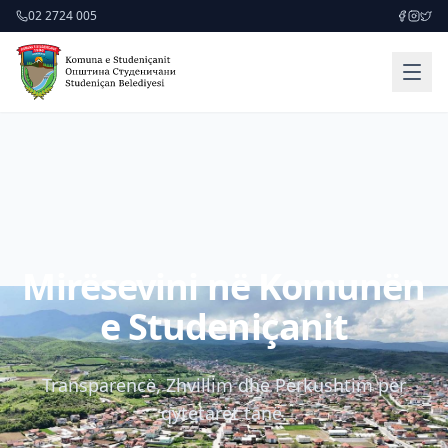
02 2724 005
Mirësevini në Komunën
e Studeniçanit
Transparencë, Zhvillim dhe Përkushtim për
qytetarët tanë.