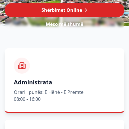
Shërbimet Online
Mëso më shumë
Administrata
Orari i punës: E Hënë - E Premte
08:00 - 16:00