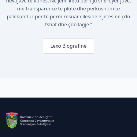
nevojave të kohës. Ne jemi këtu për t'ju shërbyer juve,
me transparencë të plotë dhe përkushtim të
palëkundur për të përmirësuar cilësinë e jetës në çdo
fshat dhe çdo lagje."
Lexo Biografinë