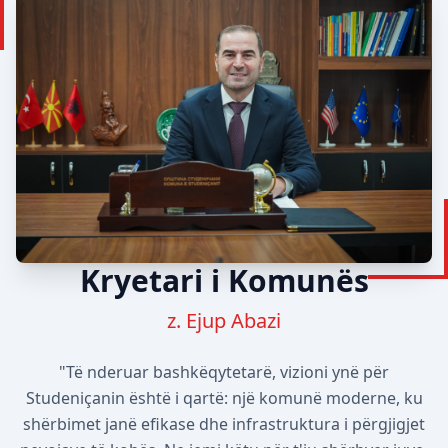
Kryetari i Komunës
z. Ejup Abazi
"Të nderuar bashkëqytetarë, vizioni ynë për
Studeniçanin është i qartë: një komunë moderne, ku
shërbimet janë efikase dhe infrastruktura i përgjigjet