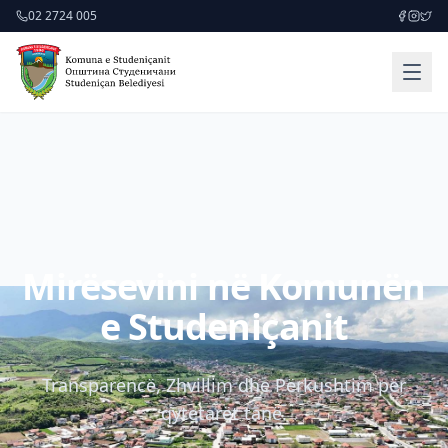
02 2724 005
Mirësevini në Komunën
e Studeniçanit
Transparencë, Zhvillim dhe Përkushtim për
qytetarët tanë.