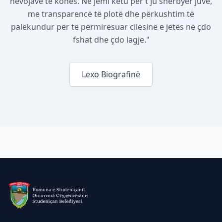
nevojave të kohës. Ne jemi këtu për t'ju shërbyer juve,
me transparencë të plotë dhe përkushtim të
palëkundur për të përmirësuar cilësinë e jetës në çdo
fshat dhe çdo lagje."
Lexo Biografinë