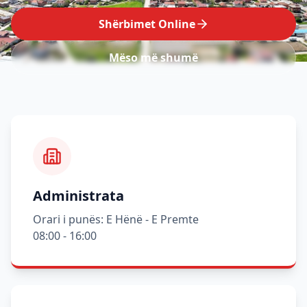
Shërbimet Online
Mëso më shumë
Administrata
Orari i punës: E Hënë - E Premte
08:00 - 16:00