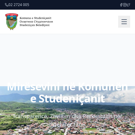
02 2724 005
Mirësevini në Komunën
e Studeniçanit
Transparencë, Zhvillim dhe Përkushtim për
qytetarët tanë.