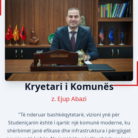
Kryetari i Komunës
z. Ejup Abazi
"Të nderuar bashkëqytetarë, vizioni ynë për
Studeniçanin është i qartë: një komunë moderne, ku
shërbimet janë efikase dhe infrastruktura i përgjigjet