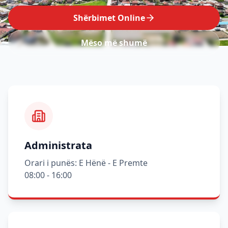
Shërbimet Online
Mëso më shumë
Administrata
Orari i punës: E Hënë - E Premte
08:00 - 16:00