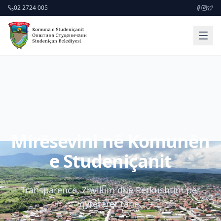
02 2724 005
Mirësevini në Komunën
e Studeniçanit
Transparencë, Zhvillim dhe Përkushtim për
qytetarët tanë.