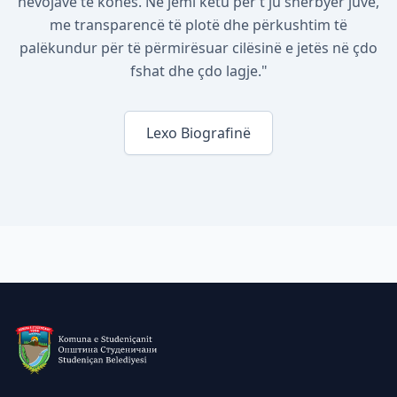
nevojave të kohës. Ne jemi këtu për t'ju shërbyer juve,
me transparencë të plotë dhe përkushtim të
palëkundur për të përmirësuar cilësinë e jetës në çdo
fshat dhe çdo lagje."
Lexo Biografinë