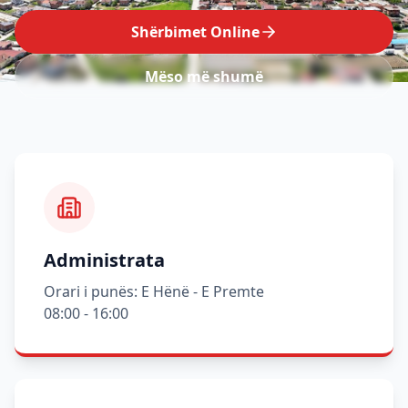
Shërbimet Online
Mëso më shumë
Administrata
Orari i punës: E Hënë - E Premte
08:00 - 16:00