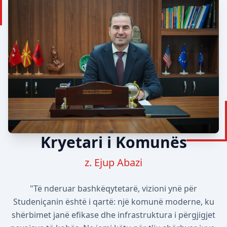
Kryetari i Komunës
z. Ejup Abazi
"Të nderuar bashkëqytetarë, vizioni ynë për
Studeniçanin është i qartë: një komunë moderne, ku
shërbimet janë efikase dhe infrastruktura i përgjigjet