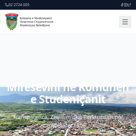
02 2724 005
Mirësevini në Komunën
e Studeniçanit
Transparencë, Zhvillim dhe Përkushtim për
qytetarët tanë.