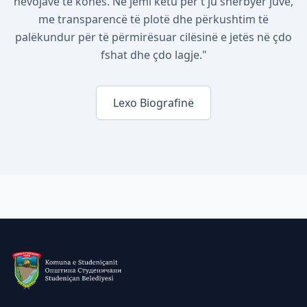
nevojave të kohës. Ne jemi këtu për t'ju shërbyer juve,
me transparencë të plotë dhe përkushtim të
palëkundur për të përmirësuar cilësinë e jetës në çdo
fshat dhe çdo lagje."
Lexo Biografinë