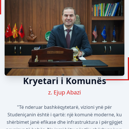
Kryetari i Komunës
z. Ejup Abazi
"Të nderuar bashkëqytetarë, vizioni ynë për
Studeniçanin është i qartë: një komunë moderne, ku
shërbimet janë efikase dhe infrastruktura i përgjigjet