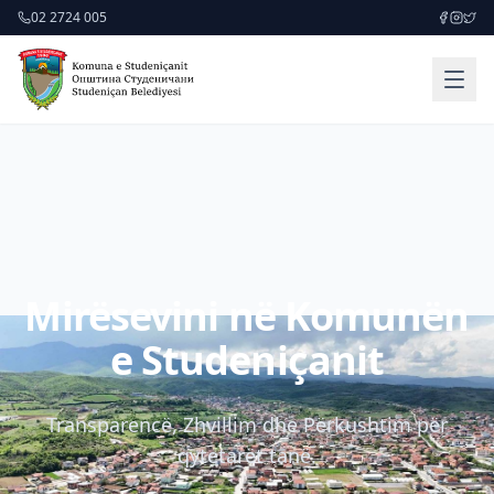
02 2724 005
Mirësevini në Komunën
e Studeniçanit
Transparencë, Zhvillim dhe Përkushtim për
qytetarët tanë.