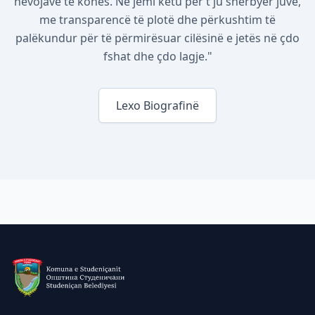
nevojave të kohës. Ne jemi këtu për t'ju shërbyer juve,
me transparencë të plotë dhe përkushtim të
palëkundur për të përmirësuar cilësinë e jetës në çdo
fshat dhe çdo lagje."
Lexo Biografinë