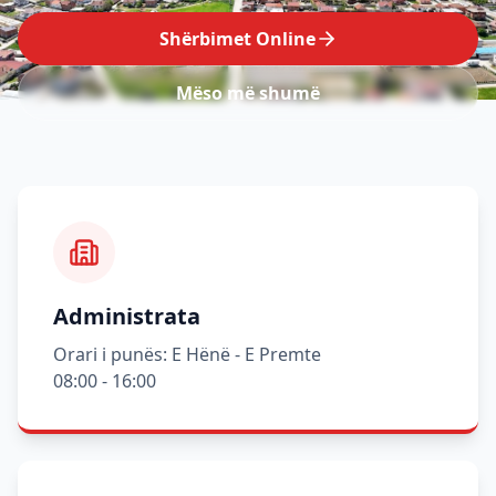
Shërbimet Online
Mëso më shumë
Administrata
Orari i punës: E Hënë - E Premte
08:00 - 16:00