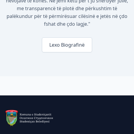
nevojave të kohës. Ne jemi këtu për t'ju shërbyer juve,
me transparencë të plotë dhe përkushtim të
palëkundur për të përmirësuar cilësinë e jetës në çdo
fshat dhe çdo lagje."
Lexo Biografinë