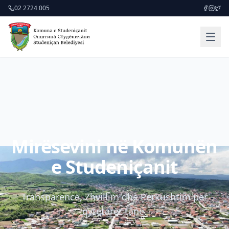
02 2724 005
Mirësevini në Komunën
e Studeniçanit
Transparencë, Zhvillim dhe Përkushtim për
qytetarët tanë.