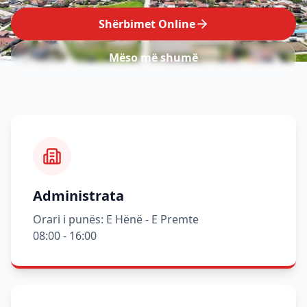
Shërbimet Online
Mëso më shumë
Administrata
Orari i punës: E Hënë - E Premte
08:00 - 16:00