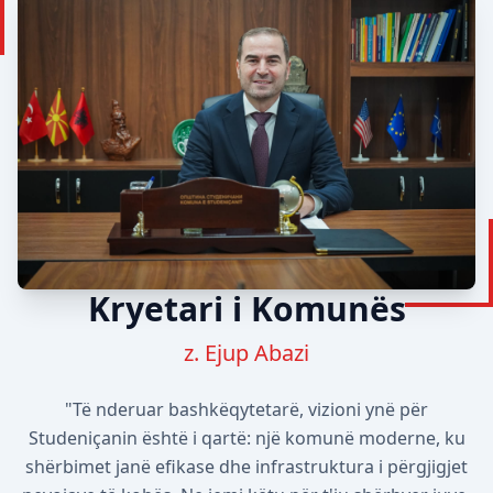
Kryetari i Komunës
z. Ejup Abazi
"Të nderuar bashkëqytetarë, vizioni ynë për
Studeniçanin është i qartë: një komunë moderne, ku
shërbimet janë efikase dhe infrastruktura i përgjigjet