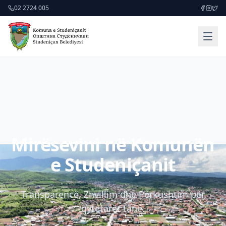
02 2724 005
Mirësevini në Komunën
e Studeniçanit
Transparencë, Zhvillim dhe Përkushtim për
qytetarët tanë.