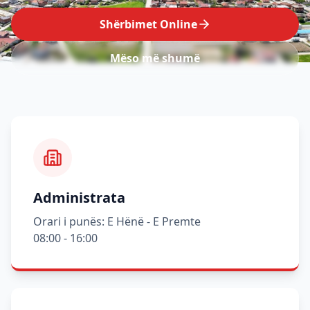
Shërbimet Online
Mëso më shumë
Administrata
Orari i punës: E Hënë - E Premte
08:00 - 16:00