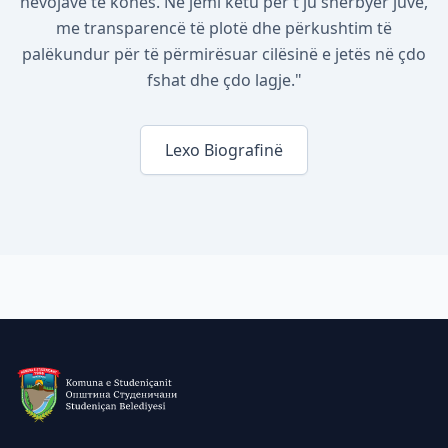
nevojave të kohës. Ne jemi këtu për t'ju shërbyer juve,
me transparencë të plotë dhe përkushtim të
palëkundur për të përmirësuar cilësinë e jetës në çdo
fshat dhe çdo lagje."
Lexo Biografinë