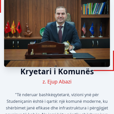
Kryetari i Komunës
z. Ejup Abazi
"Të nderuar bashkëqytetarë, vizioni ynë për
Studeniçanin është i qartë: një komunë moderne, ku
shërbimet janë efikase dhe infrastruktura i përgjigjet