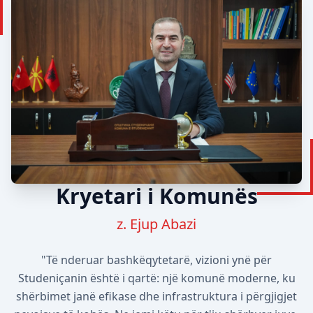
Kryetari i Komunës
z. Ejup Abazi
"Të nderuar bashkëqytetarë, vizioni ynë për
Studeniçanin është i qartë: një komunë moderne, ku
shërbimet janë efikase dhe infrastruktura i përgjigjet