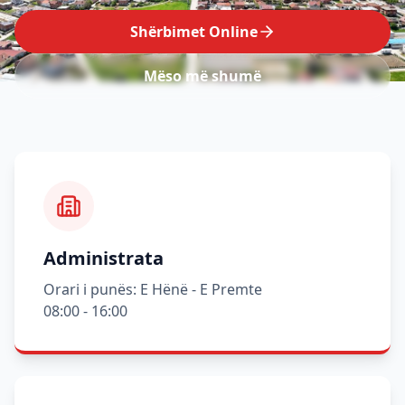
Shërbimet Online
Mëso më shumë
Administrata
Orari i punës: E Hënë - E Premte
08:00 - 16:00