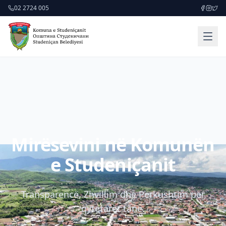
02 2724 005
Mirësevini në Komunën
e Studeniçanit
Transparencë, Zhvillim dhe Përkushtim për
qytetarët tanë.