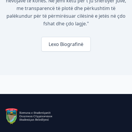
nevojave të kohës. Ne jemi këtu për t'ju shërbyer juve,
me transparencë të plotë dhe përkushtim të
palëkundur për të përmirësuar cilësinë e jetës në çdo
fshat dhe çdo lagje."
Lexo Biografinë