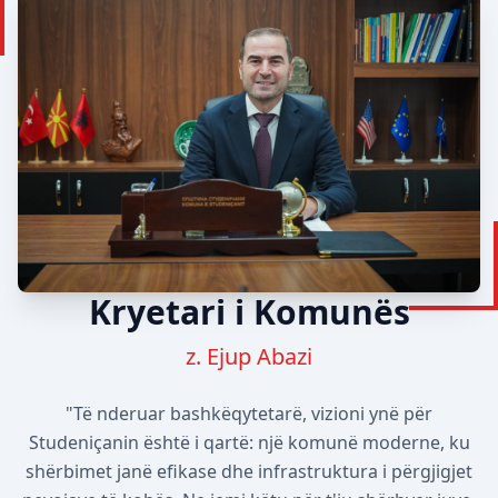
Kryetari i Komunës
z. Ejup Abazi
"Të nderuar bashkëqytetarë, vizioni ynë për
Studeniçanin është i qartë: një komunë moderne, ku
shërbimet janë efikase dhe infrastruktura i përgjigjet