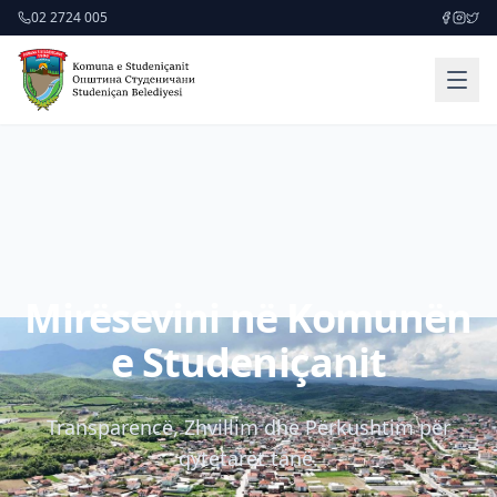
02 2724 005
Mirësevini në Komunën
e Studeniçanit
Transparencë, Zhvillim dhe Përkushtim për
qytetarët tanë.