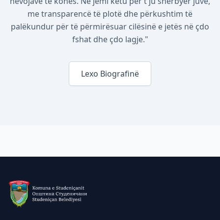
nevojave të kohës. Ne jemi këtu për t'ju shërbyer juve,
me transparencë të plotë dhe përkushtim të
palëkundur për të përmirësuar cilësinë e jetës në çdo
fshat dhe çdo lagje."
Lexo Biografinë