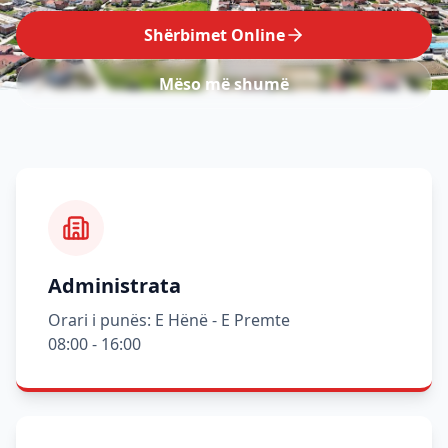
Shërbimet Online
Mëso më shumë
Administrata
Orari i punës: E Hënë - E Premte
08:00 - 16:00