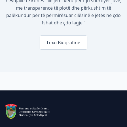
nevojave të kohës. Ne jemi këtu për t'ju shërbyer juve,
me transparencë të plotë dhe përkushtim të
palëkundur për të përmirësuar cilësinë e jetës në çdo
fshat dhe çdo lagje."
Lexo Biografinë