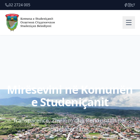
02 2724 005
Mirësevini në Komunën
e Studeniçanit
Transparencë, Zhvillim dhe Përkushtim për
qytetarët tanë.