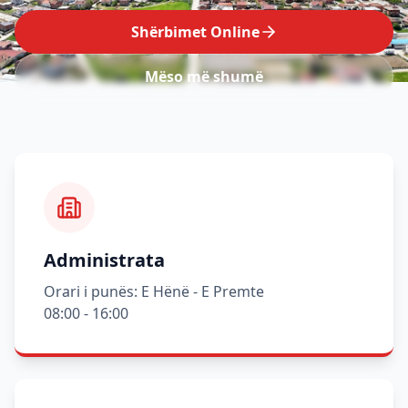
Shërbimet Online
Mëso më shumë
Administrata
Orari i punës: E Hënë - E Premte
08:00 - 16:00