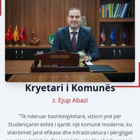
Kryetari i Komunës
z. Ejup Abazi
"Të nderuar bashkëqytetarë, vizioni ynë për
Studeniçanin është i qartë: një komunë moderne, ku
shërbimet janë efikase dhe infrastruktura i përgjigjet