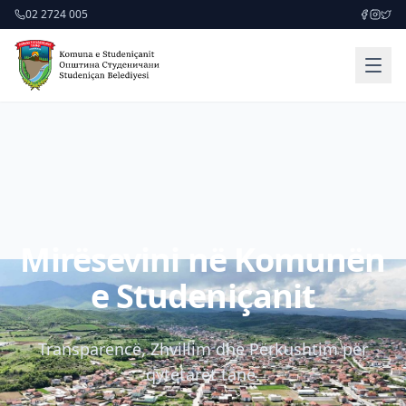
02 2724 005
Mirësevini në Komunën
e Studeniçanit
Transparencë, Zhvillim dhe Përkushtim për
qytetarët tanë.