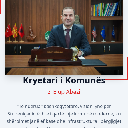
Kryetari i Komunës
z. Ejup Abazi
"Të nderuar bashkëqytetarë, vizioni ynë për
Studeniçanin është i qartë: një komunë moderne, ku
shërbimet janë efikase dhe infrastruktura i përgjigjet