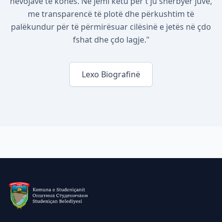
nevojave të kohës. Ne jemi këtu për t'ju shërbyer juve,
me transparencë të plotë dhe përkushtim të
palëkundur për të përmirësuar cilësinë e jetës në çdo
fshat dhe çdo lagje."
Lexo Biografinë