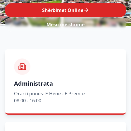
Shërbimet Online
Mëso më shumë
Administrata
Orari i punës: E Hënë - E Premte
08:00 - 16:00