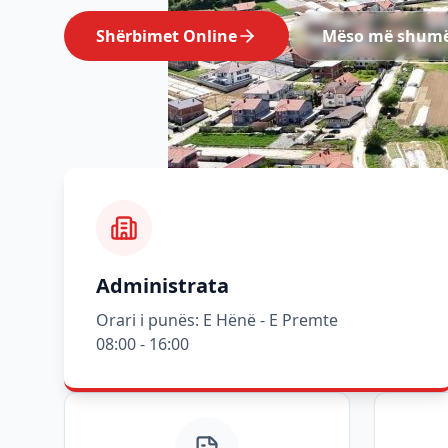
Shërbimet Online
Mëso më shum
Administrata
Orari i punës: E Hënë - E Premte
08:00 - 16:00