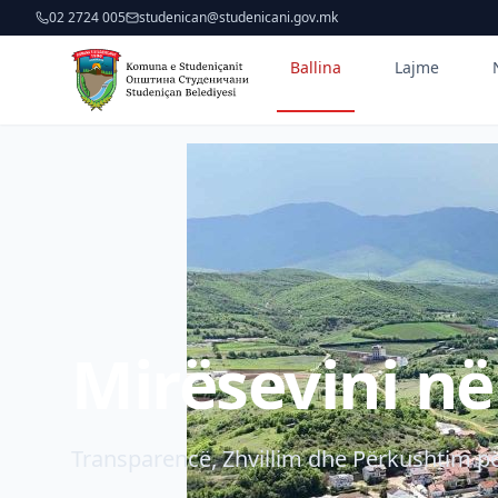
02 2724 005
studenican@studenicani.gov.mk
Ballina
Lajme
Mirësevini n
Transparencë, Zhvillim dhe Përkushtim pë