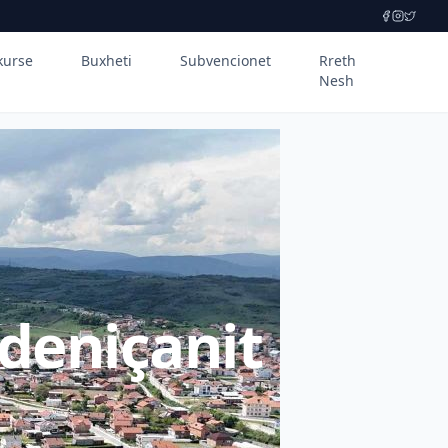
kurse
Buxheti
Subvencionet
Rreth
Nesh
deniçanit