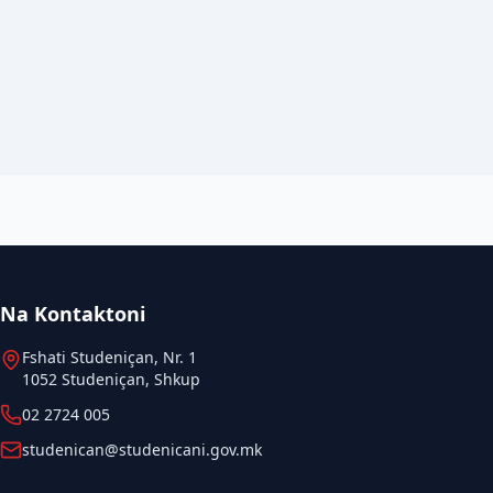
Na Kontaktoni
Fshati Studeniçan, Nr. 1
1052 Studeniçan, Shkup
02 2724 005
studenican@studenicani.gov.mk