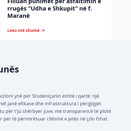
Filluan punimet për asfaltimin e
rrugës "Udha e Shkupit" në f.
Maranë
Lexo më shumë
munës
izioni ynë për Studeniçanin është i qartë: një
 janë efikase dhe infrastruktura i përgjigjet
tu për t'ju shërbyer juve, me transparencë të plotë
për të përmirësuar cilësinë e jetës në çdo fshat