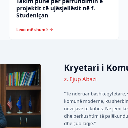
Takim pune për përfundimin e
projektit të ujësjellësit në f.
Studeniçan
Lexo më shumë
Kryetari i Ko
z. Ejup Abazi
"Të nderuar bashkëqytetarë, v
komunë moderne, ku shërbimet
nevojave të kohës. Ne jemi kë
dhe përkushtim të palëkundur 
dhe çdo lagje."