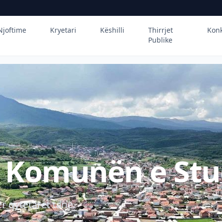
Njoftime
Kryetari
Këshilli
Thirrjet
Kon
Publike
ë Komunën e Stu
r qytetarët tanë.