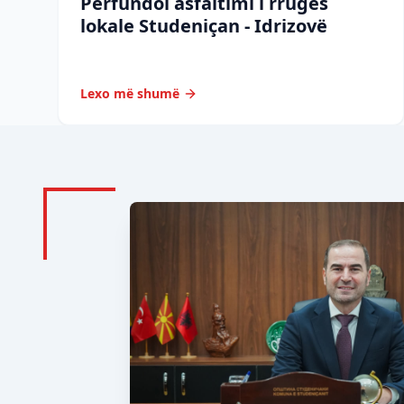
Përfundoi asfaltimi i rrugës
lokale Studeniçan - Idrizovë
Lexo më shumë