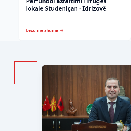
Përfundoi asfaltimi i rrugës
lokale Studeniçan - Idrizovë
Lexo më shumë