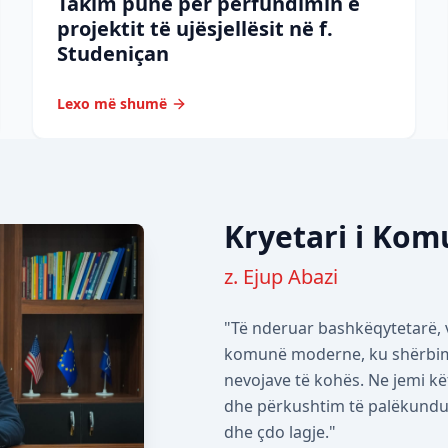
Takim pune për përfundimin e
projektit të ujësjellësit në f.
Studeniçan
Lexo më shumë
Kryetari i Ko
z. Ejup Abazi
"Të nderuar bashkëqytetarë, v
komunë moderne, ku shërbimet
nevojave të kohës. Ne jemi kë
dhe përkushtim të palëkundur 
dhe çdo lagje."