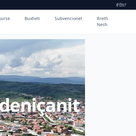
kurse
Buxheti
Subvencionet
Rreth
Nesh
deniçanit