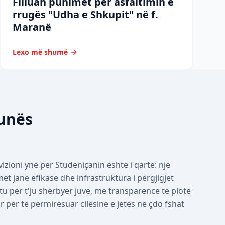
Filluan punimet për asfaltimin e
rrugës "Udha e Shkupit" në f.
Maranë
Lexo më shumë
munës
izioni ynë për Studeniçanin është i qartë: një
 janë efikase dhe infrastruktura i përgjigjet
tu për t'ju shërbyer juve, me transparencë të plotë
për të përmirësuar cilësinë e jetës në çdo fshat