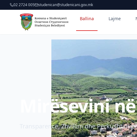
02 2724 005
studenican@studenicani.gov.mk
Ballina
Lajme
Mirësevini n
Transparencë, Zhvillim dhe Përkushtim pë