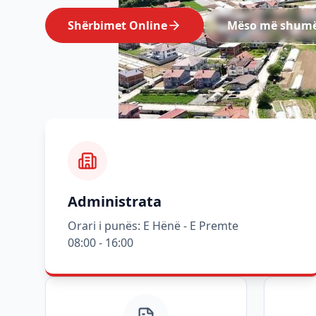
Shërbimet Online
Mëso më shum
Administrata
Orari i punës: E Hënë - E Premte
08:00 - 16:00