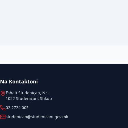
Na Kontaktoni
Fshati Studeniçan, Nr. 1
1052 Studeniçan, Shkup
02 2724 005
studenican@studenicani.gov.mk