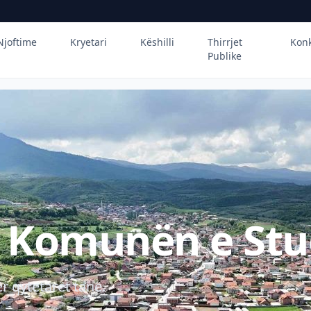
Njoftime
Kryetari
Këshilli
Thirrjet
Kon
Publike
ë Komunën e Stu
r qytetarët tanë.