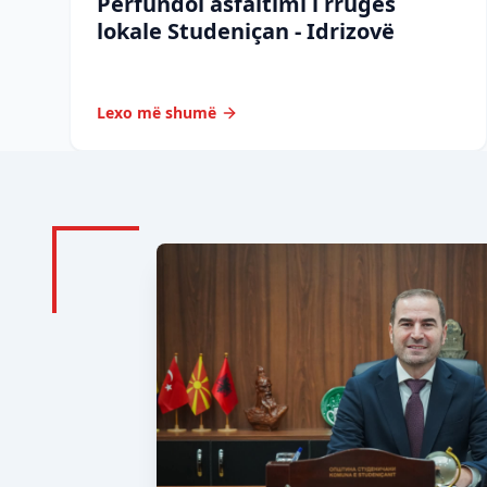
Përfundoi asfaltimi i rrugës
lokale Studeniçan - Idrizovë
Lexo më shumë