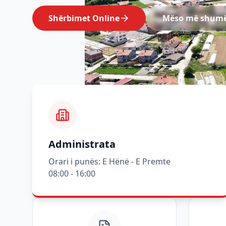
Shërbimet Online
Mëso më shum
Administrata
Orari i punës: E Hënë - E Premte
08:00 - 16:00