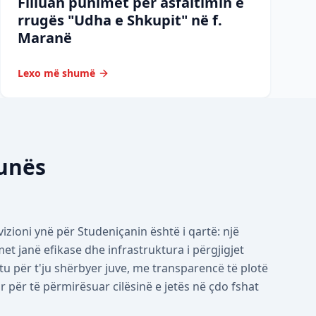
Filluan punimet për asfaltimin e
rrugës "Udha e Shkupit" në f.
Maranë
Lexo më shumë
munës
izioni ynë për Studeniçanin është i qartë: një
 janë efikase dhe infrastruktura i përgjigjet
tu për t'ju shërbyer juve, me transparencë të plotë
për të përmirësuar cilësinë e jetës në çdo fshat