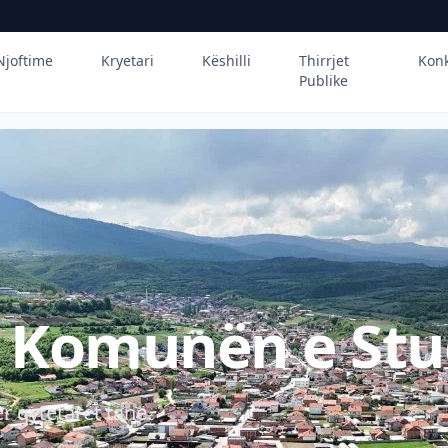
Njoftime
Kryetari
Këshilli
Thirrjet
Kon
Publike
ë Komunën e Stu
r qytetarët tanë.