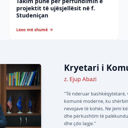
Takim pune për përfundimin e
projektit të ujësjellësit në f.
Studeniçan
Lexo më shumë
Kryetari i Ko
z. Ejup Abazi
"Të nderuar bashkëqytetarë, v
komunë moderne, ku shërbimet
nevojave të kohës. Ne jemi kë
dhe përkushtim të palëkundur 
dhe çdo lagje."