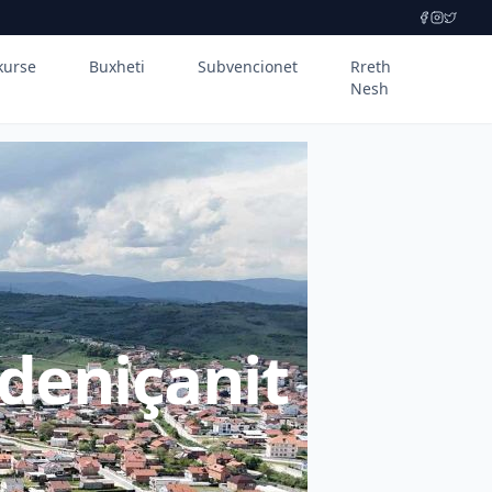
kurse
Buxheti
Subvencionet
Rreth
Nesh
deniçanit