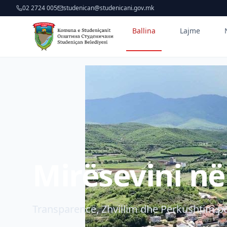
02 2724 005
studenican@studenicani.gov.mk
Ballina
Lajme
Mirësevini n
Transparencë, Zhvillim dhe Përkushtim pë