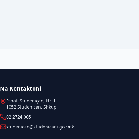
Na Kontaktoni
Fshati Studeniçan, Nr. 1
1052 Studeniçan, Shkup
02 2724 005
studenican@studenicani.gov.mk